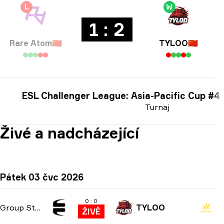
L
W
1 : 2
Rare Atom
🇨🇳
TYLOO
🇨🇳
ESL Challenger League: Asia-Pacific Cup #4
Turnaj
Živé a nadcházející
Pátek 03 čvc 2026
0 : 0
Group Stage
TYLOO
ŽIVĚ