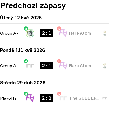
Předchozí zápasy
Úterý 12 kvě 2026
W
L
2 : 1
Group A
-
bo3
Rare Atom
Pondělí 11 kvě 2026
W
L
2 : 1
Group A
-
bo3
Rare Atom
Středa 29 dub 2026
W
L
2 : 0
Playoffs
-
bo3
The QUBE Esports