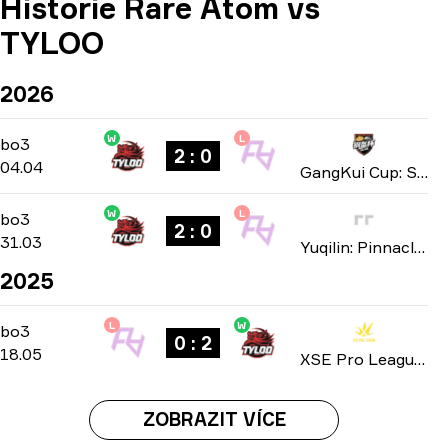
Historie Rare Atom vs
TYLOO
2026
W
L
Playoffs
-
bo3
bo3
2 : 0
04.04
GangKui Cup: Season 2 2026
W
L
Group B
-
bo3
bo3
2 : 0
31.03
Yuqilin: Pinnacle of Battle season 3 2026
2025
L
W
Playoffs
-
bo3
bo3
0 : 2
18.05
XSE Pro League: Season 4 2025
ZOBRAZIT VÍCE