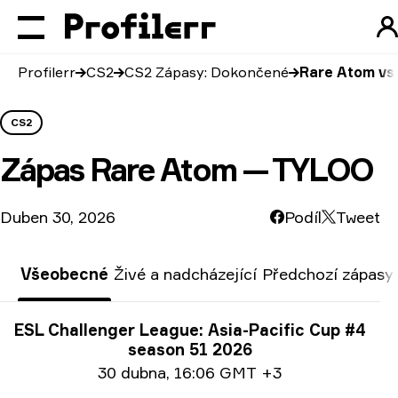
Profilerr
CS2
CS2 Zápasy: Dokončené
Rare Atom v
CS2
Zápas
Rare Atom — TYLOO
Duben 30, 2026
Podíl
Tweet
Všeobecné
Živé a nadcházející
Předchozí zápasy
Informace o turnaji
ESL Challenger League: Asia-Pacific Cup #4
season 51 2026
Info o datu:
30 dubna
,
16:06 GMT +3