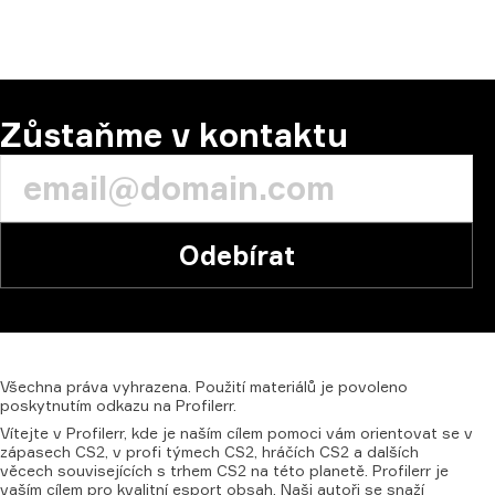
Zůstaňme v kontaktu
Odebírat
Všechna
práva
vyhrazena.
Použití
materiálů
je
povoleno
poskytnutím
odkazu
na
Profilerr.
Vítejte v Profilerr, kde je naším cílem pomoci vám orientovat se v
zápasech CS2, v profi týmech CS2, hráčích CS2 a dalších
věcech souvisejících s trhem CS2 na této planetě. Profilerr je
vaším cílem pro kvalitní esport obsah. Naši autoři se snaží