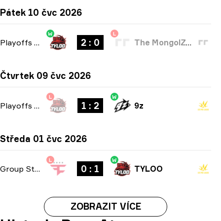
Pátek 10 čvc 2026
W
L
2 : 0
Playoffs
-
bo3
The MongolZ Academy
Čtvrtek 09 čvc 2026
L
W
1 : 2
Playoffs
-
bo3
9z
Středa 01 čvc 2026
L
W
0 : 1
Group Stage
-
bo1
TYLOO
ZOBRAZIT VÍCE