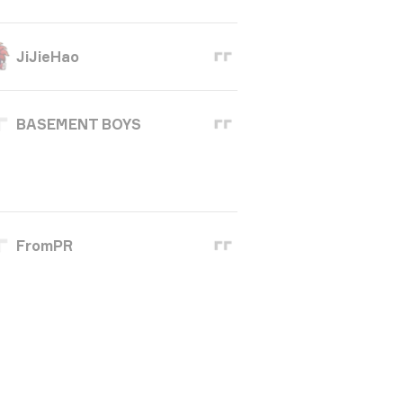
JiJieHao
BASEMENT BOYS
FromPR