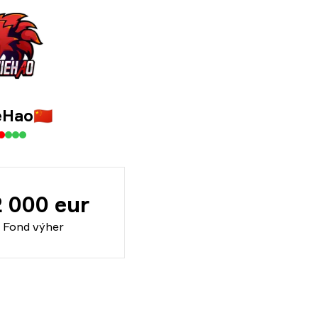
eHao
🇨🇳
2 000 eur
Fond výher