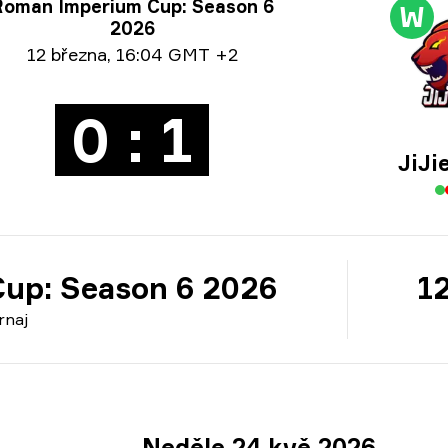
ormace o turnaji
Roman Imperium Cup: Season 6
W
2026
 o datu:
12 března
,
16:04 GMT +2
0 : 1
JiJi
up: Season 6 2026
1
rnaj
Neděle 24 kvě 2026