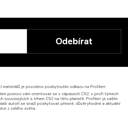
Odebírat
í
materiálů
je
povoleno
poskytnutím
odkazu
na
Profilerr.
m cílem pomoci vám orientovat se v zápasech CS2, v profi týmech
h souvisejících s trhem CS2 na této planetě. Profilerr je vaším
 Naši autoři se snaží poskytovat přesné, důvěryhodné a aktuální
dce z celého světa.