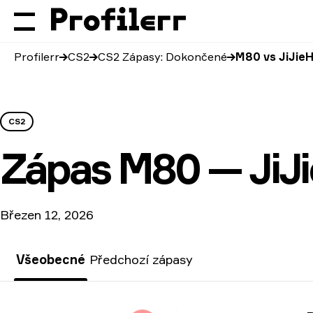
Profilerr
CS2
CS2 Zápasy: Dokončené
M80 vs JiJie
CS2
Zápas
M80 — JiJ
Březen 12, 2026
Všeobecné
Předchozí zápasy