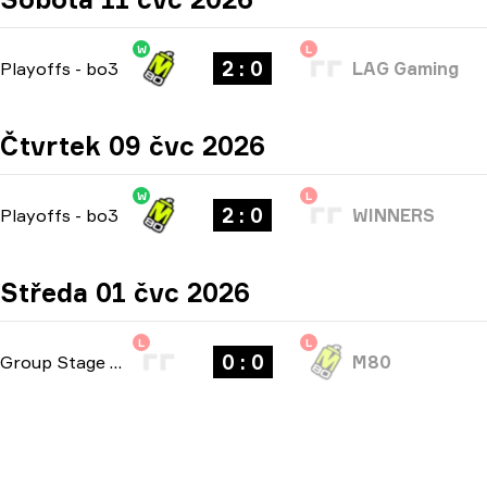
W
L
2 : 0
Playoffs
-
bo3
LAG Gaming
Čtvrtek 09 čvc 2026
W
L
2 : 0
Playoffs
-
bo3
WINNERS
Středa 01 čvc 2026
L
L
0 : 0
Group Stage
-
bo1
M80