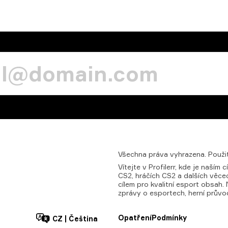
Všechna
práva
vyhrazena.
Použit
Vítejte v Profilerr, kde je naší
CS2, hráčích CS2 a dalších věcec
cílem pro kvalitní esport obsah.
zprávy o esportech, herní průvo
Opatření
Podmínky
CZ
|
Čeština