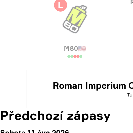
Inf
L
Info
M80
🇺🇸
Roman Imperium C
Tu
Předchozí zápasy
Sobota 11 čvc 2026