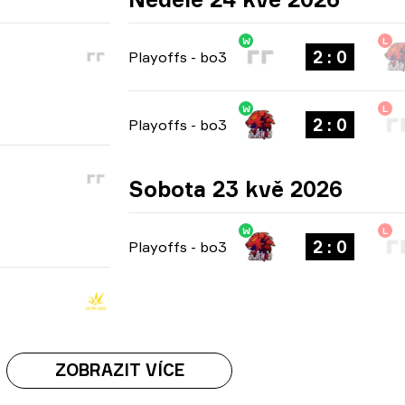
W
L
2 : 0
Playoffs
-
bo3
W
L
2 : 0
Playoffs
-
bo3
Sobota 23 kvě 2026
W
L
2 : 0
Playoffs
-
bo3
ZOBRAZIT VÍCE