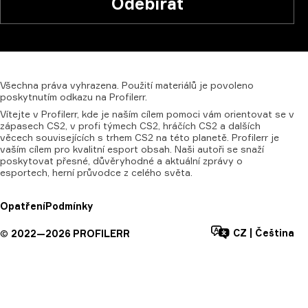
Odebírat
Všechna
práva
vyhrazena.
Použití
materiálů
je
povoleno
poskytnutím
odkazu
na
Profilerr.
Vítejte v Profilerr, kde je naším cílem pomoci vám orientovat se v
zápasech CS2, v profi týmech CS2, hráčích CS2 a dalších
věcech souvisejících s trhem CS2 na této planetě. Profilerr je
vaším cílem pro kvalitní esport obsah. Naši autoři se snaží
poskytovat přesné, důvěryhodné a aktuální zprávy o
esportech, herní průvodce z celého světa.
Opatření
Podmínky
CZ
|
Čeština
©
2022—
2026
PROFILERR