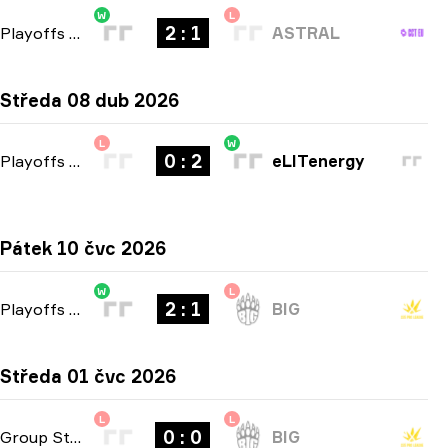
W
L
2 : 1
Playoffs
-
bo3
ASTRAL
Středa 08 dub 2026
L
W
0 : 2
Playoffs
-
bo3
eLITenergy
Pátek 10 čvc 2026
W
L
2 : 1
Playoffs
-
bo3
BIG
Středa 01 čvc 2026
L
L
0 : 0
Group Stage
-
bo1
BIG