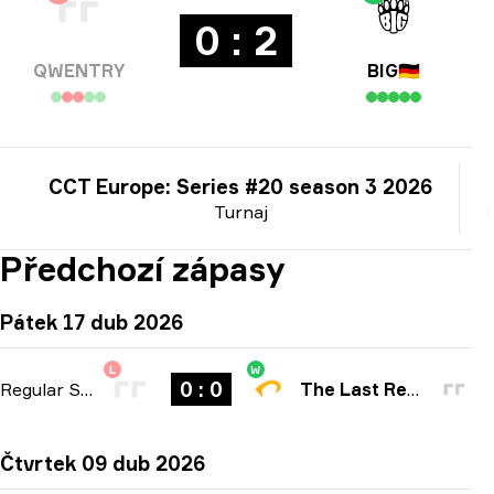
0 : 2
QWENTRY
BIG
🇩🇪
CCT Europe: Series #20 season 3 2026
Turnaj
Předchozí zápasy
Pátek 17 dub 2026
L
W
0 : 0
Regular Season
-
bo1
The Last Resort
Čtvrtek 09 dub 2026