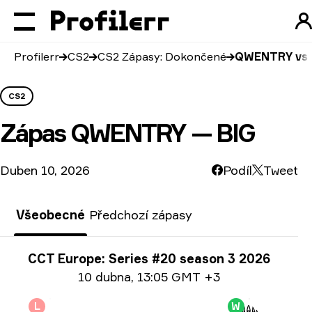
Profilerr
CS2
CS2 Zápasy: Dokončené
QWENTRY vs 
CS2
Zápas
QWENTRY — BIG
Duben 10, 2026
Podíl
Tweet
Všeobecné
Předchozí zápasy
Informace o turnaji
CCT Europe: Series #20 season 3 2026
Info o datu:
10 dubna
,
13:05 GMT +3
L
W