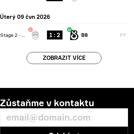
Úterý 09 čvn 2026
L
W
1 : 2
Stage 2
-
bo3
B8
ZOBRAZIT VÍCE
Zůstaňme v kontaktu