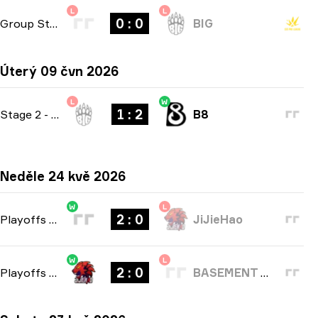
L
L
0 : 0
Group Stage
-
bo1
BIG
Úterý 09 čvn 2026
L
W
1 : 2
Stage 2
-
bo3
B8
Neděle 24 kvě 2026
W
L
2 : 0
Playoffs
-
bo3
JiJieHao
W
L
2 : 0
Playoffs
-
bo3
BASEMENT BOYS