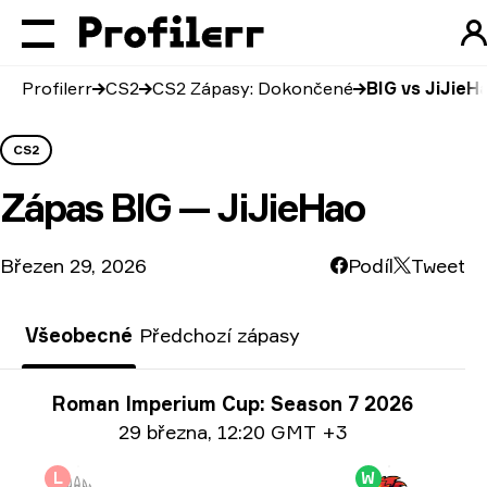
Profilerr
CS2
CS2 Zápasy: Dokončené
BIG vs JiJieH
CS2
Zápas
BIG — JiJieHao
Březen 29, 2026
Podíl
Tweet
Všeobecné
Předchozí zápasy
Informace o turnaji
Roman Imperium Cup: Season 7 2026
Info o datu:
29 března
,
12:20 GMT +3
L
W