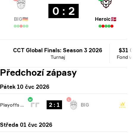
0 : 2
BIG
🇩🇪
Heroic
🇩🇰
CCT Global Finals: Season 3 2026
$31 
Turnaj
Fond v
Předchozí zápasy
Pátek 10 čvc 2026
W
L
2 : 1
Playoffs
-
bo3
BIG
Středa 01 čvc 2026