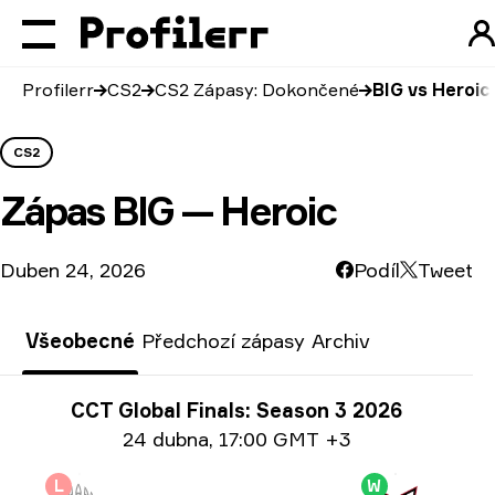
Profilerr
CS2
CS2 Zápasy: Dokončené
BIG vs Heroic
CS2
Zápas
BIG — Heroic
Duben 24, 2026
Podíl
Tweet
Všeobecné
Předchozí zápasy
Archiv
Informace o turnaji
CCT Global Finals: Season 3 2026
Info o datu:
24 dubna
,
17:00 GMT +3
L
W