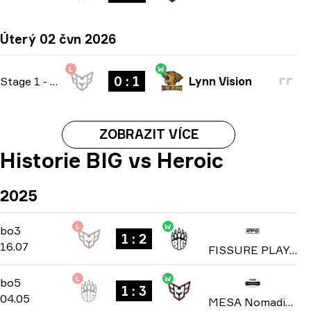
Úterý 02 čvn 2026
L
W
0 : 1
Stage 1
-
bo1
Lynn Vision
ZOBRAZIT VÍCE
Historie BIG vs Heroic
2025
L
W
Group D
-
bo3
bo3
1 : 2
16.07
FISSURE PLAYGROUND: Season 1 2025
L
W
Playoffs
-
bo5
bo5
1 : 3
04.05
MESA Nomadic Masters: Spring 2025