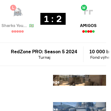
L
W
1 : 2
Sharks Youngsters
🇧🇷
AMIGOS
RedZone PRO: Season 5 2024
10 000 br
Turnaj
Fond výhe
Mapa
Mirage
Mapa
Nuke