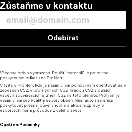
Zůstaňme v kontaktu
Odebírat
Všechna
práva
vyhrazena.
Použití
materiálů
je
povoleno
poskytnutím
odkazu
na
Profilerr.
Vítejte v Profilerr, kde je naším cílem pomoci vám orientovat se v
zápasech CS2, v profi týmech CS2, hráčích CS2 a dalších
věcech souvisejících s trhem CS2 na této planetě. Profilerr je
vaším cílem pro kvalitní esport obsah. Naši autoři se snaží
poskytovat přesné, důvěryhodné a aktuální zprávy o
esportech, herní průvodce z celého světa.
Opatření
Podmínky