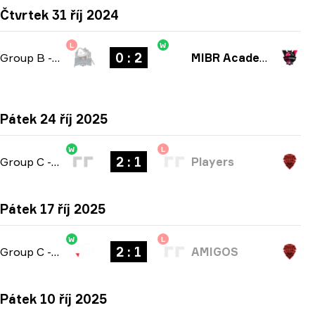
Čtvrtek 31 říj 2024
L
W
0 : 2
Group B
-
bo3
MIBR Academy
Pátek 24 říj 2025
W
L
2 : 1
Group C
-
bo3
Players
Pátek 17 říj 2025
W
L
2 : 1
Group C
-
bo3
AMIGOS
Pátek 10 říj 2025