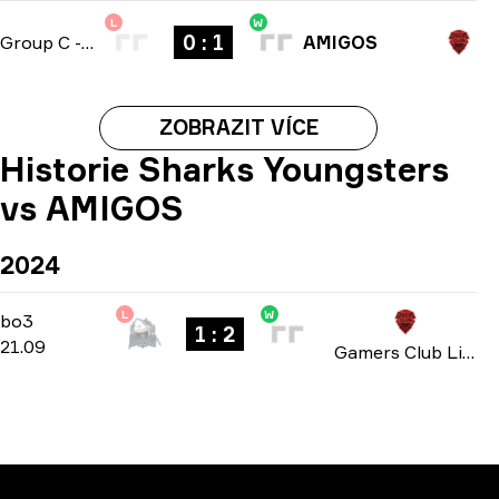
L
W
0 : 1
Group C
-
bo1
AMIGOS
ZOBRAZIT VÍCE
Historie Sharks Youngsters
vs AMIGOS
2024
L
W
Group A
-
bo3
bo3
1 : 2
21.09
Gamers Club Liga Série A: September 2024