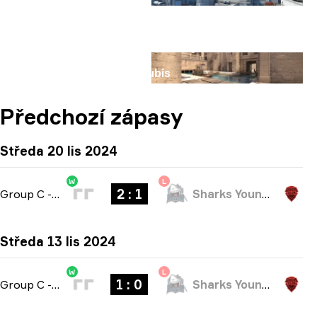
Mapa
Anubis
Předchozí zápasy
Středa 20 lis 2024
W
L
2 : 1
Group C
-
bo3
Sharks Youngsters
Středa 13 lis 2024
W
L
1 : 0
Group C
-
bo1
Sharks Youngsters