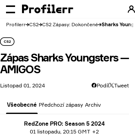
Profilerr
CS2
CS2 Zápasy: Dokončené
Sharks Young
CS2
Zápas
Sharks Youngsters —
AMIGOS
Listopad 01, 2024
Podíl
Tweet
Všeobecné
Předchozí zápasy
Archiv
Informace o turnaji
RedZone PRO: Season 5 2024
Info o datu:
01 listopadu
,
20:15 GMT +2