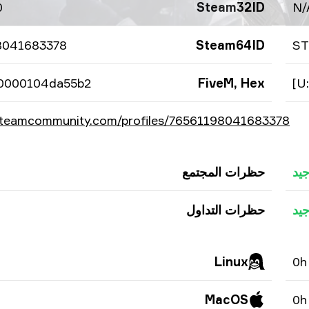
0
Steam32ID
N/
8041683378
Steam64ID
ST
10000104da55b2
FiveM, Hex
/steamcommunity.com/profiles/76561198041683378/
يد
حظرات المجتمع
يد
حظرات التداول
Linux
0h
MacOS
0h