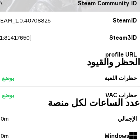
A
Steam Community ID
EAM_1:0:40708825
SteamID
[U:1:81417650]
Steam3ID
profile URL
الحظر والقيود
حظرات اللعبة
بوضع ج
حظرات VAC
بوضع ج
عدد الساعات لكل منصة
الإجمالي
 0m
 0m
Windows