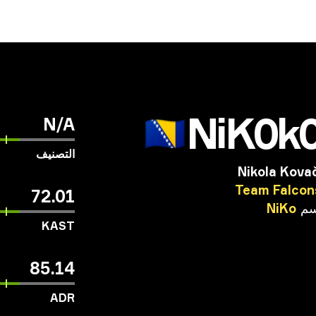
NiK0k
🇧🇦
N/A
التصنيف
Nikola Kova
Team
Falcon
72.01
سم
NiKo
KAST
85.14
ADR