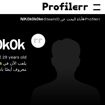
Profilerr
أداة البحث عن SteamID
NiK0k0k0k
0k0k
č
29 years old
يلعب
الآن
في
s
معروف
أيضًا
با