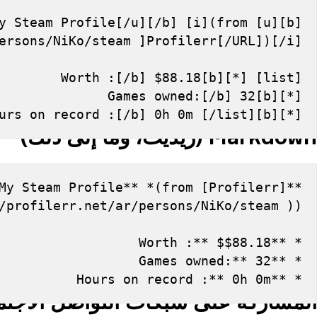
b][u]My Steam Profile[/u][/b] [i](from 
ersons/NiKo/steam ]Profilerr[/URL])[/i]
[list] [*][b]Worth :[/b] $88.18
[*][b]Games owned:[/b] 32
[*][b]Hours on record :[/b] 0h 0m [/list]
Markdown (ريديت، وما إلى ذلك)
**My Steam Profile** *(from [Profilerr]
/profilerr.net/ar/persons/NiKo/steam ))*
* **Worth :** $$88.18
* **Games owned:** 32
* **Hours on record :** 0h 0m
المشاركة على شبكات التواصل الاجت