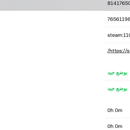
8141765
7656119
steam:1
https:/
بوضع جيد
بوضع جيد
0h 0m
0h 0m