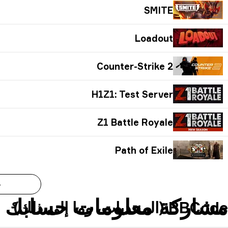
SMITE
Loadout
Counter-Strike 2
H1Z1: Test Server
Z1 Battle Royale
Path of Exile
ع
مشاركة معلومات حسابك
BBCode (المنتديات، وما إلى ذلك)