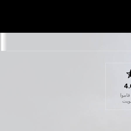
4.
قاموا
صويت