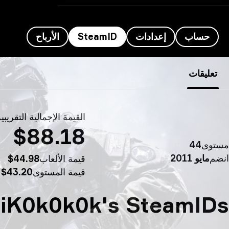
حساب
إعدادات
SteamID
الأرباح
NiKo’s SteamID - NiK0k0k0
تعليقات
القيمة الإجمالية التقريبي
$88.18
مستوى
44
انضم
مايو 2011
قيمة الألعاب
$44.98
قيمة المستوى
$43.20
iK0k0k0k's SteamIDs