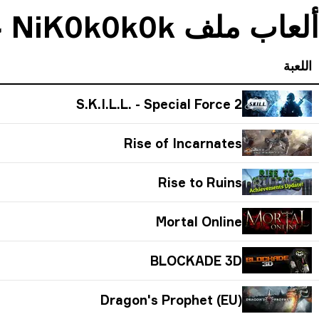
ألعاب ملف NiK0k0k0k على منصة Steam
اللعبة
S.K.I.L.L. - Special Force 2
Rise of Incarnates
Rise to Ruins
Mortal Online
BLOCKADE 3D
Dragon's Prophet (EU)