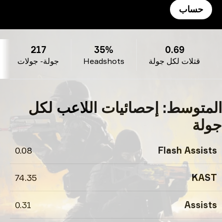
0z’s
11
217
35%
ة
Headshots
جولة- جولات
خريطة- خرائط
حصائيات اللاعب لكل
0.08
74.35
0.31