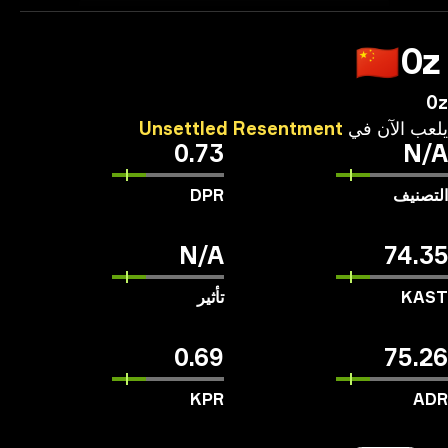
Unsettled
Resentm
0.73
DPR
N/A
تأثير
0.69
KPR