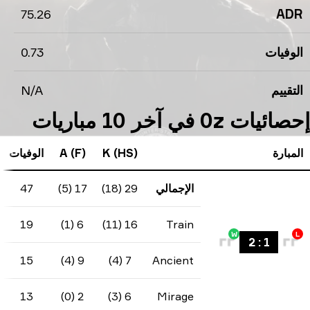
75.26
0.73
N/A
K (HS)
A (F)
الوفيات
KD Diff
KAST
الإجمالي
29 (18)
17 (5)
47
-18
62.33%
70.8
-3
19
6 (1)
16 (11)
Train
56.2
-8
15
9 (4)
7 (4)
Ancient
60
-7
13
2 (0)
6 (3)
Mirage