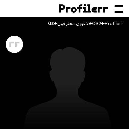
لاعبون محترفون
0z