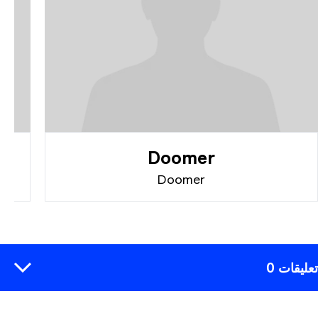
i
Doomer
Wang
Doomer