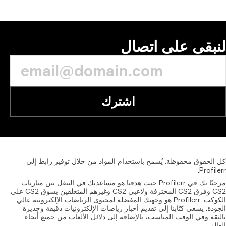
التعليق
اتصال
اشترك
سمح
باستخدام
المواد
من
خلال
توفير
رابط
إلى
رحبًا بك في Profilerr حيث هدفنا هو مساعدتك في التنقل بين مباريات
CS2 وفرق CS2 المحترفة ولاعبي CS2 وغيرهم المتعلقين بسوق CS2 على
 Profilerr هو وجهتك المفضلة لمحتوى الرياضات الإلكترونية عالي
 تقديم أخبار رياضات الإلكترونيات دقيقة وجديرة
ب، بالإضافة إلى دلائل الألعاب من جميع أنحاء