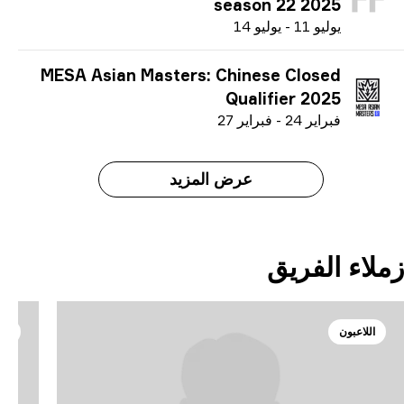
season 
ي
وليو
14
MESA Asian Masters: Chinese
Qualif
ف
براير
27
عرض المزيد
ق
اللاعبون