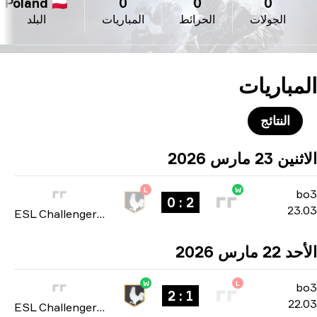
Poland 🇵🇱
0
0
0
الجولات
الخرائط
المباريات
البلد
مباريات
النتائج
 23 مارس 2026
L
W
b
2 : 0
23
ESL Challenger League: Europe Cup #2 season 51 2026
 مارس 2026
W
L
b
1 : 2
22
ESL Challenger League: Europe Cup #2 season 51 2026