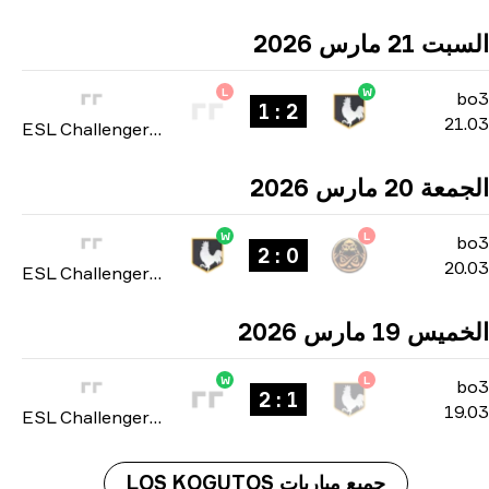
21 مارس 2026
L
W
b
2 : 1
21
ESL Challenger League: Europe Cup #2 season 51 2026
 20 مارس 2026
W
L
b
0 : 2
20
ESL Challenger League: Europe Cup #2 season 51 2026
س 19 مارس 2026
W
L
b
1 : 2
19
ESL Challenger League: Europe Cup #2 season 51 2026
جميع مباريات LOS KOGUTOS