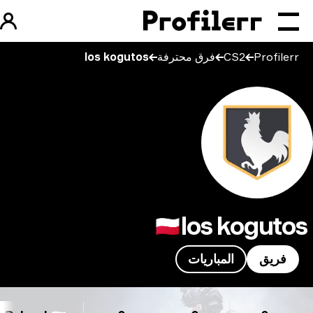
Profilerr
CS2
فرق محترفة
los kogutos
los koguto
🇵🇱
فريق
المباريات
los kogu