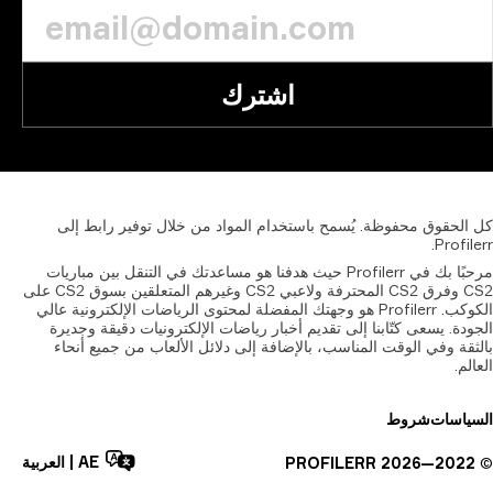
اشترك
الحقوق
محفوظة.
يُسمح
باستخدام
المواد
من
خلال
توفير
رابط
إلى
Profil
مرحبًا بك في Profilerr حيث هدفنا هو مساعدتك في التنقل بين مباريات
CS2 وفرق CS2 المحترفة ولاعبي CS2 وغيرهم المتعلقين بسوق CS2 على
الكوكب. Profilerr هو وجهتك المفضلة لمحتوى الرياضات الإلكترونية عالي
دة. يسعى كتّابنا إلى تقديم أخبار رياضات الإلكترونيات دقيقة وجديرة
قة وفي الوقت المناسب، بالإضافة إلى دلائل الألعاب من جميع أنحاء
لم.
ياسات
شروط
AE
|
العربية
PROFILERR
2026
2022