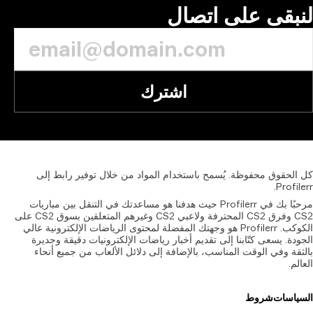
بقى على اتصال
اشترك
الحقوق
محفوظة.
يُسمح
باستخدام
المواد
من
خلال
توفير
رابط
إلى
Profil
مرحبًا بك في Profilerr حيث هدفنا هو مساعدتك في التنقل بين مباريات
CS2 وفرق CS2 المحترفة ولاعبي CS2 وغيرهم المتعلقين بسوق CS2 على
الكوكب. Profilerr هو وجهتك المفضلة لمحتوى الرياضات الإلكترونية عالي
دة. يسعى كتّابنا إلى تقديم أخبار رياضات الإلكترونيات دقيقة وجديرة
قة وفي الوقت المناسب، بالإضافة إلى دلائل الألعاب من جميع أنحاء
لم.
ياسات
شروط