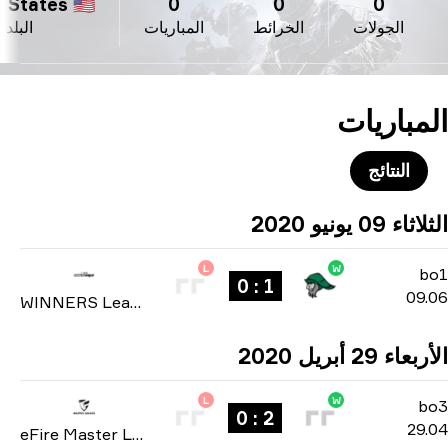
ed States 🇺🇸
0
0
0
الجولات
الخرائط
المباريات
البلد
مباريات
النتائج
 09 يونيو 2020
L
W
1 : 0
09
WINNERS League: North America Invite Division season 4 2020
ء 29 أبريل 2020
L
W
b
2 : 0
29
eFire Master League: North America season 2 2020