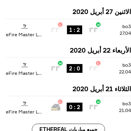
 27 أبريل 2020
L
W
b
2 : 1
27
eFire Master League: North America season 2 2020
ء 22 أبريل 2020
W
L
b
0 : 2
22
eFire Master League: North America season 2 2020
 21 أبريل 2020
L
W
b
2 : 0
21
eFire Master League: North America season 2 2020
جميع مباريات ETHEREAL