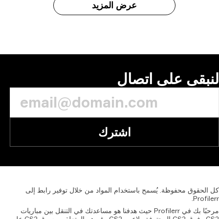
عرض المزيد
بقى على اتصال
اشترك
الحقوق
محفوظة.
يُسمح
باستخدام
المواد
من
خلال
توفير
رابط
إلى
Profil
مرحبًا بك في Profilerr حيث هدفنا هو مساعدتك في التنقل بين مباريات
CS2 وفرق CS2 المحترفة ولاعبي CS2 وغيرهم المتعلقين بسوق CS2 على