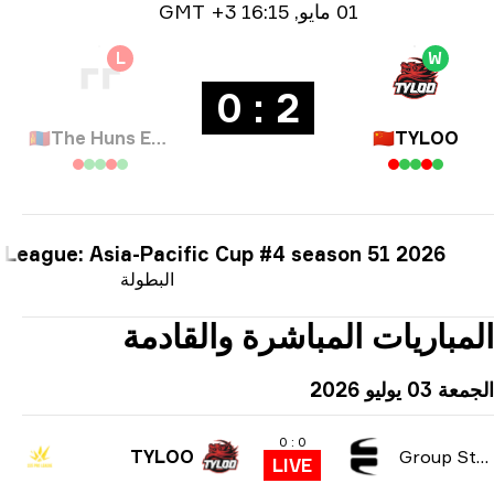
ومات التاريخ
01 مايو
,
16:15 GMT +3
L
W
2 : 0
🇲🇳
The Huns Esports
🇨🇳
TYLOO
er League: Asia-Pacific Cup #4 season 51 2026
البطولة
مباريات المباشرة والقادمة
0 يوليو 2026
0 : 0
TYLOO
Group Stag
LIVE