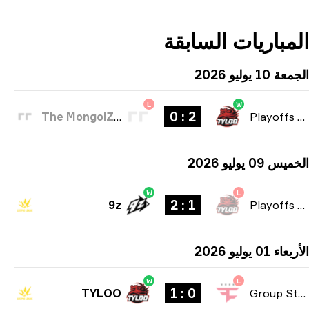
مباريات السابقة
1 يوليو 2026
L
W
2 : 0
The MongolZ Academy
Playoffs
09 يوليو 2026
W
L
1 : 2
9z
Playoffs
 01 يوليو 2026
W
L
0 : 1
TYLOO
Group Stag