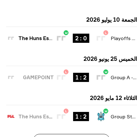
1 يوليو 2026
W
L
0 : 2
The Huns Esports
Playoffs
25 يونيو 2026
L
W
2 : 1
GAMEPOINT
Group A
12 مايو 2026
L
W
2 : 1
The Huns Esports
Group Stag