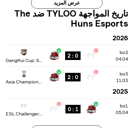
عرض المزيد
تاريخ المواجهة TYLOO ضد The
Huns Espor
20
W
L
b
0 : 2
04
GangKui Cup: Season 2 2026
W
L
b
0 : 2
11
Asia Championships: Closed Qualifier 2026
20
L
W
1 : 0
05
ESL Challenger League: Asia season 49 2025