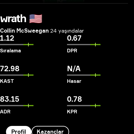
wrath
🇺🇸
Collin McSweegan
24 yaşındalar
1.12
0.67
Sıralama
DPR
72.98
N/A
KAST
Hasar
83.15
0.78
ADR
KPR
Profil
Kazançlar