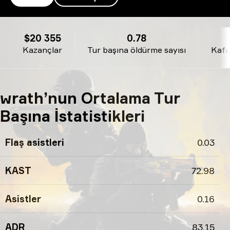
wrath’s profili
$20 355
0.78
Kazançlar
Tur başına öldürme sayısı
Kafa
wrath’nun Ortalama Tur
Başına İstatistikleri
Flaş asistleri
0.03
KAST
72.98
Asistler
0.16
ADR
83.15