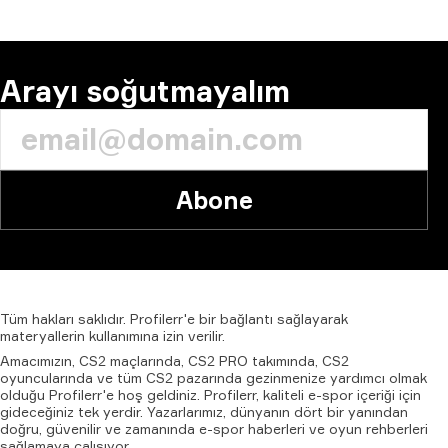
YORUM
Arayı soğutmayalım
Abone
Tüm
hakları
saklıdır.
Profilerr'e
bir
bağlantı
sağlayarak
materyallerin
kullanımına
izin
verilir.
Amacımızın, CS2 maçlarında, CS2 PRO takımında, CS2
oyuncularında ve tüm CS2 pazarında gezinmenize yardımcı olmak
olduğu Profilerr'e hoş geldiniz. Profilerr, kaliteli e-spor içeriği için
gideceğiniz tek yerdir. Yazarlarımız, dünyanın dört bir yanından
doğru, güvenilir ve zamanında e-spor haberleri ve oyun rehberleri
sağlamaya çalışıyor.