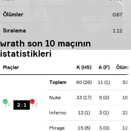
Ölümler
0.67
Sıralama
1.12
wrath son 10 maçının
istatistikleri
Maçlar
K (HS)
A (F)
Ölüml
Toplam
60 (26)
11 (1)
52
Nuke
33 (17)
5 (0)
18
W
L
2
:
1
Inferno
12 (1)
3 (1)
22
Mirage
15 (8)
3 (0)
12