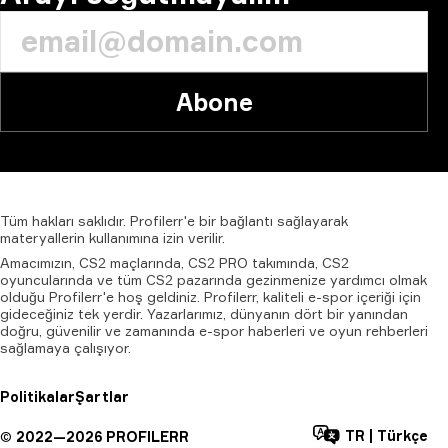
Abone
Tüm
hakları
saklıdır.
Profilerr'e
bir
bağlantı
sağlayarak
materyallerin
kullanımına
izin
verilir.
Amacımızın, CS2 maçlarında, CS2 PRO takımında, CS2
oyuncularında ve tüm CS2 pazarında gezinmenize yardımcı olmak
olduğu Profilerr'e hoş geldiniz. Profilerr, kaliteli e-spor içeriği için
gideceğiniz tek yerdir. Yazarlarımız, dünyanın dört bir yanından
doğru, güvenilir ve zamanında e-spor haberleri ve oyun rehberleri
sağlamaya çalışıyor.
Politikalar
Şartlar
TR
|
Türkçe
©
2022—
2026
PROFILERR