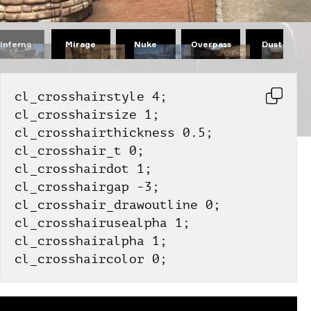
Mirage
Nuke
Overpass
Dust II
Inferno
cl_crosshairstyle 4;
cl_crosshairsize 1;
cl_crosshairthickness 0.5;
cl_crosshair_t 0;
cl_crosshairdot 1;
cl_crosshairgap -3;
cl_crosshair_drawoutline 0;
cl_crosshairusealpha 1;
cl_crosshairalpha 1;
cl_crosshaircolor 0;