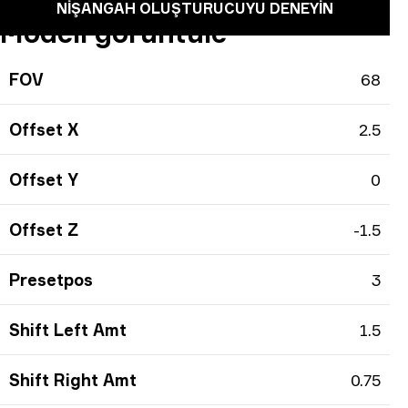
NIŞANGAH OLUŞTURUCUYU DENEYIN
Modeli görüntüle
FOV
68
Offset X
2.5
Offset Y
0
Offset Z
-1.5
Presetpos
3
Shift Left Amt
1.5
Shift Right Amt
0.75