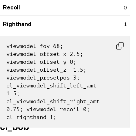
Recoil
0
Righthand
1
viewmodel_fov 68; 
viewmodel_offset_x 2.5; 
viewmodel_offset_y 0; 
viewmodel_offset_z -1.5; 
viewmodel_presetpos 3; 
cl_viewmodel_shift_left_amt 
1.5; 
cl_viewmodel_shift_right_amt 
0.75; viewmodel_recoil 0; 
cl_righthand 1;
cl_bob