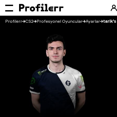
Profilerr
CS2
Profesyonel Oyuncular
Ayarlar
tarik's