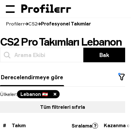
Profilerr
CS2
Profesyonel Takımlar
CS2 Pro Takımları Lebanon
Bak
Derecelendirmeye göre
Ülkeler
:
Lebanon
🇱🇧
Tüm filtreleri sıfırla
#
Takım
Kazanma or
Sıralama