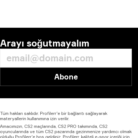
Arayı soğutmayalım
Abone
Tüm
hakları
saklıdır.
Profilerr'e
bir
bağlantı
sağlayarak
materyallerin
kullanımına
izin
verilir.
Amacımızın, CS2 maçlarında, CS2 PRO takımında, CS2
oyuncularında ve tüm CS2 pazarında gezinmenize yardımcı olmak
olduğu Profilerr'e hoş geldiniz. Profilerr, kaliteli e-spor içeriği için