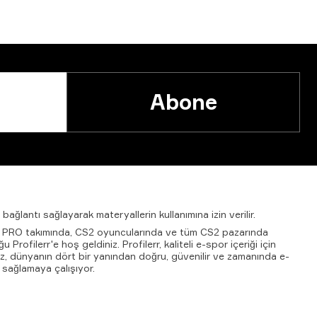
Abone
bağlantı
sağlayarak
materyallerin
kullanımına
izin
verilir.
2 PRO takımında, CS2 oyuncularında ve tüm CS2 pazarında
rofilerr'e hoş geldiniz. Profilerr, kaliteli e-spor içeriği için
mız, dünyanın dört bir yanından doğru, güvenilir ve zamanında e-
 sağlamaya çalışıyor.