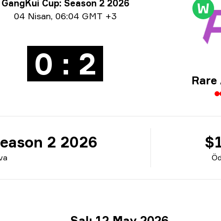
uva bilgisi
GangKui Cup: Season 2 2026
W
h bilgisi
04 Nisan
,
06:04 GMT +3
0 : 2
Rare
eason 2 2026
$
va
Öd
Salı 12 May 2026