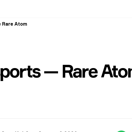
e Rare Atom
ports — Rare At