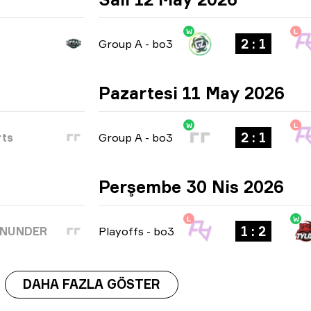
W
L
2 : 1
Group A
-
bo3
Pazartesi 11 May 2026
W
L
2 : 1
rts
Group A
-
bo3
Perşembe 30 Nis 2026
L
W
1 : 2
WNUNDER
Playoffs
-
bo3
DAHA FAZLA GÖSTER