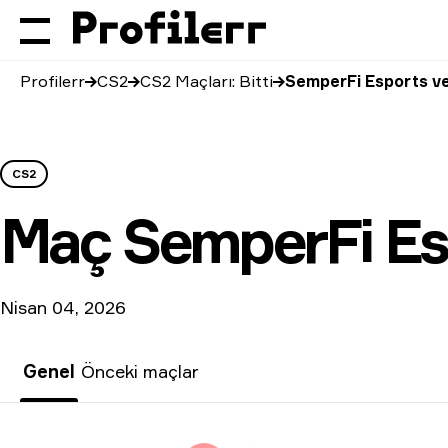
Profilerr
CS2
CS2 Maçları: Bitti
SemperFi Esports v
CS2
Maç
SemperFi Es
Nisan 04, 2026
Genel
Önceki maçlar