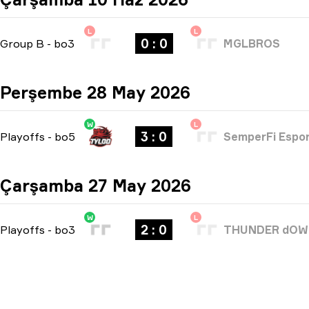
L
L
0 : 0
Group B
-
bo3
MGLBROS
Perşembe 28 May 2026
W
L
3 : 0
Playoffs
-
bo5
SemperFi Espo
Çarşamba 27 May 2026
W
L
2 : 0
Playoffs
-
bo3
THUNDER dO