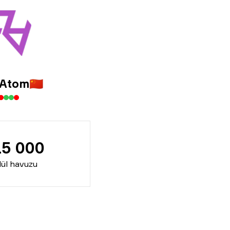
 Atom
🇨🇳
15 000
ül havuzu