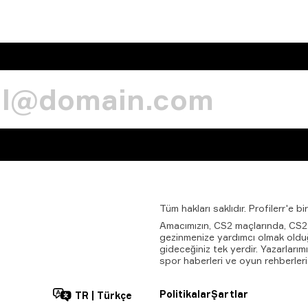
Tüm
hakları
saklıdır.
Profilerr'e
bir
Amacımızın, CS2 maçlarında, CS
gezinmenize yardımcı olmak olduğu P
gideceğiniz tek yerdir. Yazarları
spor haberleri ve oyun rehberleri
Politikalar
Şartlar
TR
|
Türkçe