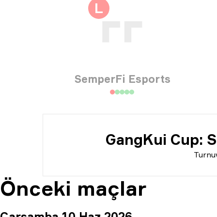
Turn
L
Tari
SemperFi Esports
GangKui Cup: S
Turnu
Önceki maçlar
Çarşamba 10 Haz 2026