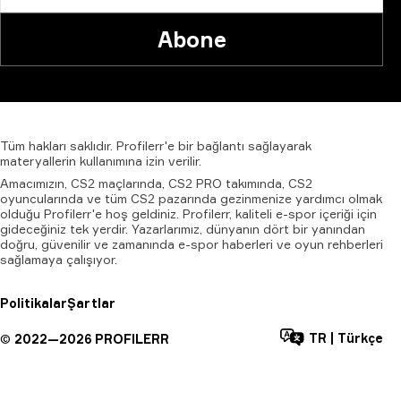
Abone
Tüm
hakları
saklıdır.
Profilerr'e
bir
bağlantı
sağlayarak
materyallerin
kullanımına
izin
verilir.
Amacımızın, CS2 maçlarında, CS2 PRO takımında, CS2
oyuncularında ve tüm CS2 pazarında gezinmenize yardımcı olmak
olduğu Profilerr'e hoş geldiniz. Profilerr, kaliteli e-spor içeriği için
gideceğiniz tek yerdir. Yazarlarımız, dünyanın dört bir yanından
doğru, güvenilir ve zamanında e-spor haberleri ve oyun rehberleri
sağlamaya çalışıyor.
Politikalar
Şartlar
TR
|
Türkçe
©
2022—
2026
PROFILERR