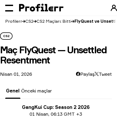
Profilerr
CS2
CS2 Maçları: Bitti
FlyQuest ve Unsett
CS2
Maç
FlyQuest — Unsettled
Resentment
Nisan 01, 2026
Paylaş
Tweet
Genel
Önceki maçlar
Turnuva bilgisi
GangKui Cup: Season 2 2026
Tarih bilgisi
01 Nisan
,
06:13 GMT +3