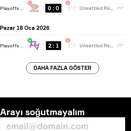
L
L
0 : 0
Playoffs
-
bo3
Unsettled Resentment
Pazar 18 Oca 2026
W
L
2 : 1
Playoffs
-
bo3
Unsettled Resentment
DAHA FAZLA GÖSTER
Arayı soğutmayalım