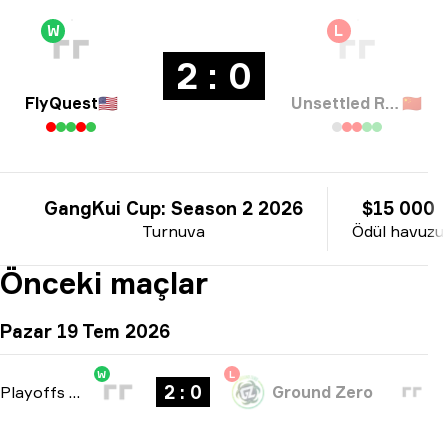
W
L
2 : 0
FlyQuest
🇺🇸
Unsettled Resentment
🇨🇳
GangKui Cup: Season 2 2026
$15 000
Turnuva
Ödül havuzu
Önceki maçlar
Pazar 19 Tem 2026
W
L
2 : 0
Playoffs
-
bo3
Ground Zero