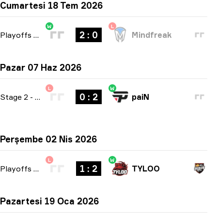
Cumartesi 18 Tem 2026
W
L
2 : 0
Playoffs
-
bo3
Mindfreak
Pazar 07 Haz 2026
L
W
0 : 2
Stage 2
-
bo3
paiN
Perşembe 02 Nis 2026
L
W
1 : 2
Playoffs
-
bo3
TYLOO
Pazartesi 19 Oca 2026