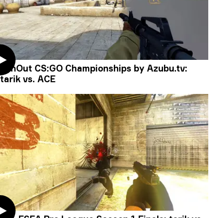
WinOut CS:GO Championships by Azubu.tv:
tarik vs. ACE