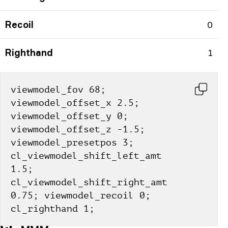
Recoil
0
Righthand
1
viewmodel_fov 68; 
viewmodel_offset_x 2.5; 
viewmodel_offset_y 0; 
viewmodel_offset_z -1.5; 
viewmodel_presetpos 3; 
cl_viewmodel_shift_left_amt 
1.5; 
cl_viewmodel_shift_right_amt 
0.75; viewmodel_recoil 0; 
cl_righthand 1;
cl_bob