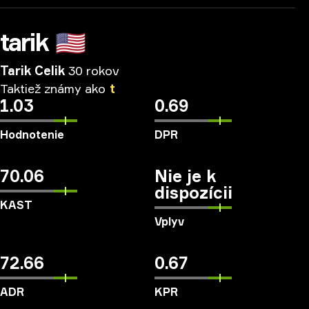
tarik
🇺🇸
Tarik Celik
30 rokov
Taktiež
známy
ako
t
1.03
0.69
Hodnotenie
DPR
70.06
Nie je k
dispozícii
KAST
Vplyv
72.66
0.67
ADR
KPR