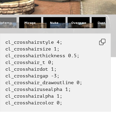
Mirage
Nuke
Overpass
Dust II
Inferno
cl_crosshairstyle 4;
cl_crosshairsize 1;
cl_crosshairthickness 0.5;
cl_crosshair_t 0;
cl_crosshairdot 1;
cl_crosshairgap -3;
cl_crosshair_drawoutline 0;
cl_crosshairusealpha 1;
cl_crosshairalpha 1;
cl_crosshaircolor 0;