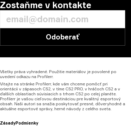
Zostaňme v kontakte
Odoberať
Všetky
práva
vyhradené.
Použitie
materiálov
je
povolené
po
uvedení
odkazu
na
Profilerr.
Vitajte na stránke Profilerr, kde vám chceme pomôcť pri
orientácii v zápasoch CS2, v tíme CS2 PRO, v hráčoch CS2 a v
ďalších oblastiach súvisiacich s trhom CS2 po celej planéte.
Profilerr je vašou cieľovou destináciou pre kvalitný esportový
obsah. Naši autori sa snažia poskytovať presné, dôveryhodné a
aktuálne esportové správy, herné návody z celého sveta.
Zásady
Podmienky