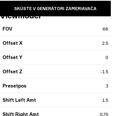
SKÚSTE V GENERÁTORI ZAMERIAVAČA
Viewmodel
FOV
68
Offset X
2.5
Offset Y
0
Offset Z
-1.5
Presetpos
3
Shift Left Amt
1.5
Shift Right Amt
0.75