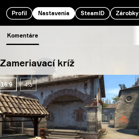
Profil
Nastavenia
SteamID
Zárobky
tarik’s nastavenia
Komentáre
Zameriavací kríž
16:9
4:3