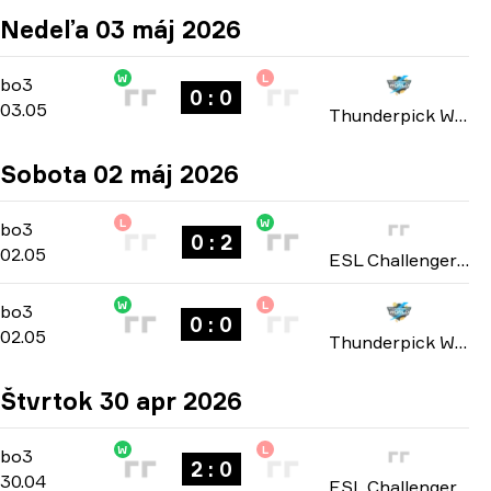
Nedeľa 03 máj 2026
W
L
Playoffs
-
bo3
bo3
0 : 0
03.05
Thunderpick World Championship: North American 2026
Sobota 02 máj 2026
L
W
Playoffs
-
bo3
bo3
0 : 2
02.05
ESL Challenger League: North America Cup #4 2026
W
L
Playoffs
-
bo3
bo3
0 : 0
02.05
Thunderpick World Championship: North American 2026
Štvrtok 30 apr 2026
W
L
Playoffs
-
bo3
bo3
2 : 0
30.04
ESL Challenger League: North America Cup #4 2026