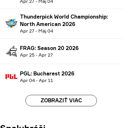
A
pr
27
-
M
áj
04
Thunderpick World Championship:
North American 2026
A
pr
27
-
M
áj
04
FRAG: Season 20 2026
A
pr
25
-
A
pr
27
PGL: Bucharest 2026
A
pr
04
-
A
pr
11
ZOBRAZIŤ VIAC