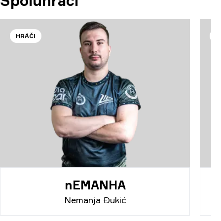
Spoluhráči
HRÁČI
H
nEMANHA
Nemanja Đukić