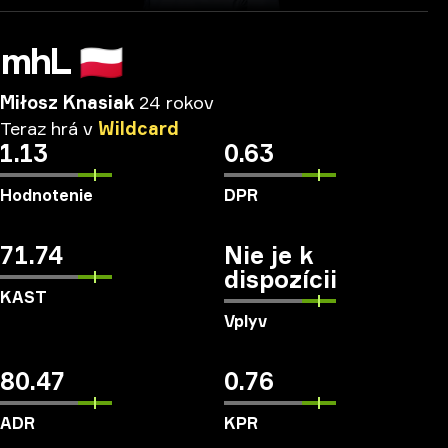
mhL
🇵🇱
Miłosz Knasiak
24 rokov
Teraz
hrá
v
Wildcard
1.13
0.63
Hodnotenie
DPR
71.74
Nie je k
dispozícii
KAST
Vplyv
80.47
0.76
ADR
KPR