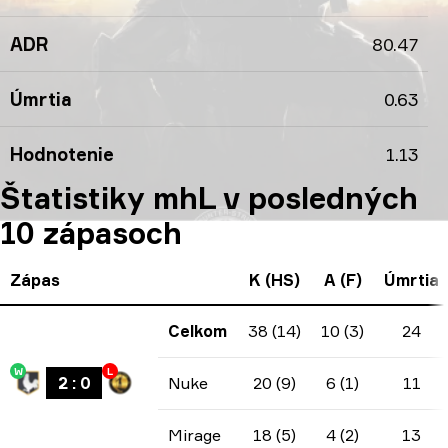
ADR
80.47
Úmrtia
0.63
Hodnotenie
1.13
Štatistiky mhL v posledných
10 zápasoch
Zápas
K (HS)
A (F)
Úmrtia
Celkom
38 (14)
10 (3)
24
W
L
2
:
0
Nuke
20 (9)
6 (1)
11
Mirage
18 (5)
4 (2)
13