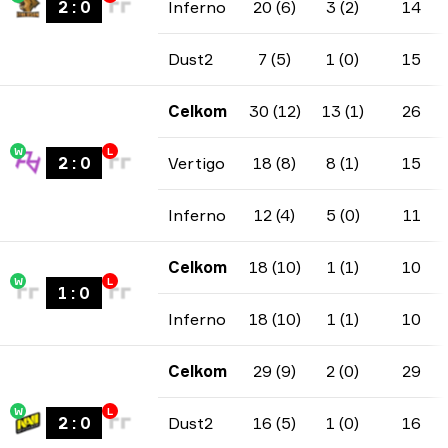
2
:
0
Inferno
20 (6)
3 (2)
14
Dust2
7 (5)
1 (0)
15
Celkom
30 (12)
13 (1)
26
W
L
2
:
0
Vertigo
18 (8)
8 (1)
15
Inferno
12 (4)
5 (0)
11
Celkom
18 (10)
1 (1)
10
W
L
1
:
0
Inferno
18 (10)
1 (1)
10
Celkom
29 (9)
2 (0)
29
W
L
2
:
0
Dust2
16 (5)
1 (0)
16