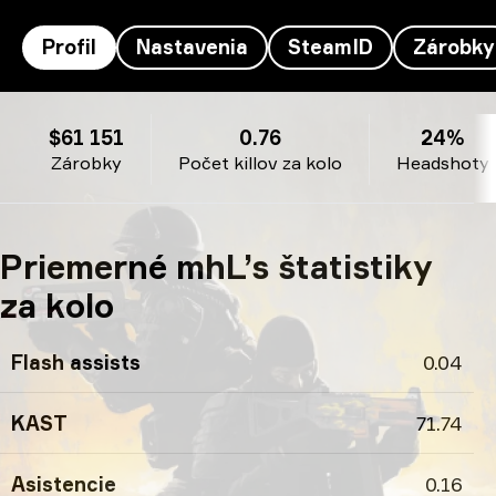
Profil
Nastavenia
SteamID
Zárobky
mhL’s profil
$61 151
0.76
24%
Zárobky
Počet killov za kolo
Headshoty
Priemerné mhL’s štatistiky
za kolo
Flash assists
0.04
KAST
71.74
Asistencie
0.16