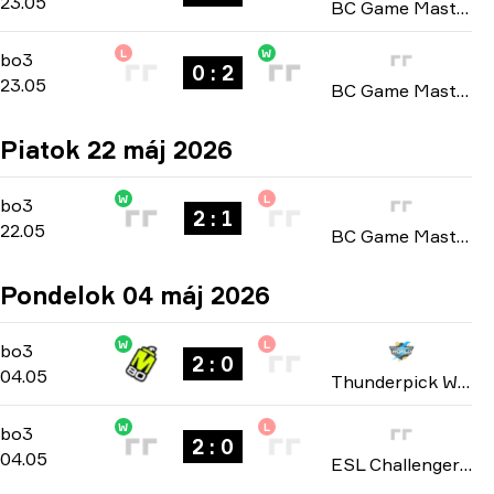
23.05
BC Game Masters Championship: Season 2 2026
L
W
Playoffs
-
bo3
bo3
0 : 2
23.05
BC Game Masters Championship: Season 2 2026
Piatok 22 máj 2026
W
L
Playoffs
-
bo3
bo3
2 : 1
22.05
BC Game Masters Championship: Season 2 2026
Pondelok 04 máj 2026
W
L
Playoffs
-
bo3
bo3
2 : 0
04.05
Thunderpick World Championship: North American 2026
W
L
Playoffs
-
bo3
bo3
2 : 0
04.05
ESL Challenger League: North America Cup #4 2026