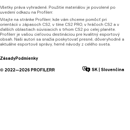
Všetky
práva
vyhradené.
Použitie
materiálov
je
povolené
po
uvedení
odkazu
na
Profilerr.
Vitajte na stránke Profilerr, kde vám chceme pomôcť pri
orientácii v zápasoch CS2, v tíme CS2 PRO, v hráčoch CS2 a v
ďalších oblastiach súvisiacich s trhom CS2 po celej planéte.
Profilerr je vašou cieľovou destináciou pre kvalitný esportový
obsah. Naši autori sa snažia poskytovať presné, dôveryhodné a
aktuálne esportové správy, herné návody z celého sveta.
Zásady
Podmienky
SK
|
Slovenčina
©
2022—
2026
PROFILERR