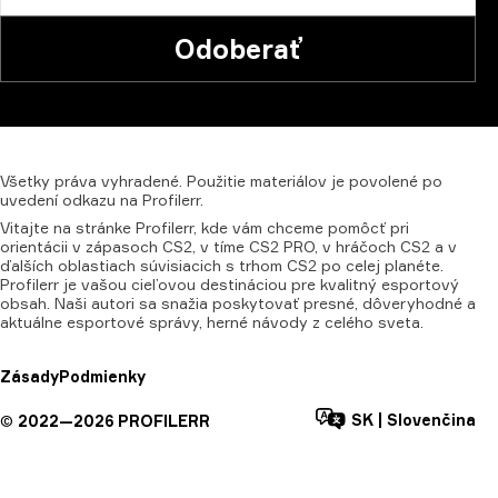
Odoberať
Všetky
práva
vyhradené.
Použitie
materiálov
je
povolené
po
uvedení
odkazu
na
Profilerr.
Vitajte na stránke Profilerr, kde vám chceme pomôcť pri
orientácii v zápasoch CS2, v tíme CS2 PRO, v hráčoch CS2 a v
ďalších oblastiach súvisiacich s trhom CS2 po celej planéte.
Profilerr je vašou cieľovou destináciou pre kvalitný esportový
obsah. Naši autori sa snažia poskytovať presné, dôveryhodné a
aktuálne esportové správy, herné návody z celého sveta.
Zásady
Podmienky
SK
|
Slovenčina
©
2022—
2026
PROFILERR