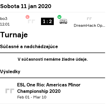
Sobota 11 jan 2020
L
W
North American Open Qualifier
-
bo3
bo3
1 : 2
12.01
DreamHack Open: Leipzig 2020
Turnaje
Súčasné a nadchádzajúce
V súčasnosti nemáme žiadne údaje.
Výsledky
ESL One Rio: Americas Minor
Championship 2020
F
eb
01
-
M
ar
10