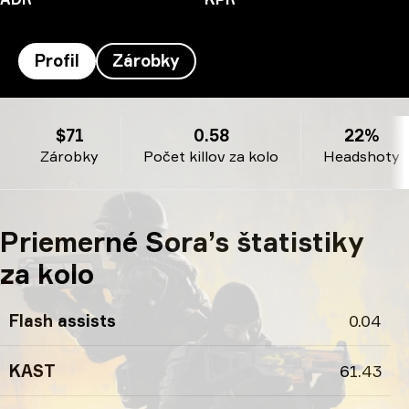
Profil
Zárobky
Sora’s profil
$71
0.58
22%
Zárobky
Počet killov za kolo
Headshoty
Priemerné Sora’s štatistiky
za kolo
Flash assists
0.04
KAST
61.43