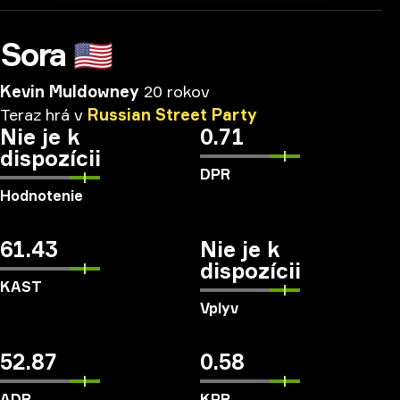
Sora
🇺🇸
Kevin Muldowney
20 rokov
Teraz
hrá
v
Russian
Street
Party
Nie je k
0.71
dispozícii
DPR
Hodnotenie
61.43
Nie je k
dispozícii
KAST
Vplyv
52.87
0.58
ADR
KPR