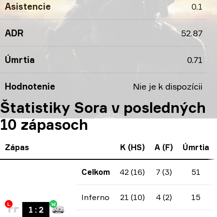
Asistencie
0.1
ADR
52.87
Úmrtia
0.71
Hodnotenie
Nie je k dispozícii
Štatistiky Sora v posledných
10 zápasoch
Zápas
K (HS)
A (F)
Úmrtia
Celkom
42 (16)
7 (3)
51
Inferno
21 (10)
4 (2)
15
L
W
1
:
2