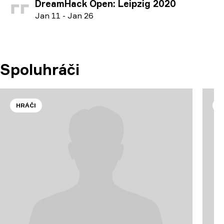
DreamHack Open: Leipzig 2020
J
an
11
-
J
an
26
Spoluhráči
HRÁČI
H