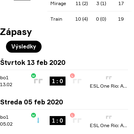
Mirage
11 (2)
3 (1)
17
Train
10 (4)
0 (0)
19
Zápasy
Výsledky
Štvrtok 13 feb 2020
W
L
North America Open Qualifier 4
-
bo1
bo1
1 : 0
13.02
ESL One Rio: Americas Minor Championship 2020
Streda 05 feb 2020
W
L
North America Open Qualifier 2
-
bo1
bo1
1 : 0
05.02
ESL One Rio: Americas Minor Championship 2020