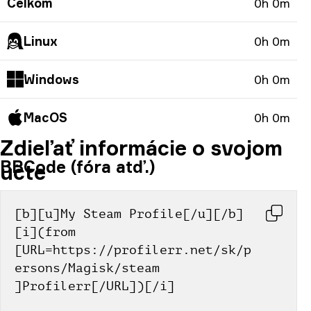
Celkom
0h 0m
Linux
0h 0m
Windows
0h 0m
MacOS
0h 0m
Zdieľať informácie o svojom
BBCode (fóra atď.)
účte
[b][u]My Steam Profile[/u][/b] 
[i](from 
[URL=https://profilerr.net/sk/p
ersons/Magisk/steam 
]Profilerr[/URL])[/i]