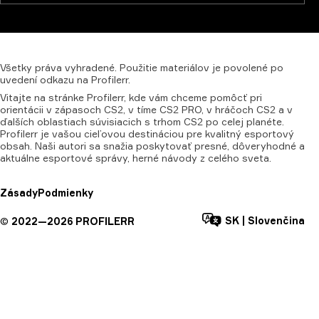
Všetky
práva
vyhradené.
Použitie
materiálov
je
povolené
po
uvedení
odkazu
na
Profilerr.
Vitajte na stránke Profilerr, kde vám chceme pomôcť pri
orientácii v zápasoch CS2, v tíme CS2 PRO, v hráčoch CS2 a v
ďalších oblastiach súvisiacich s trhom CS2 po celej planéte.
Profilerr je vašou cieľovou destináciou pre kvalitný esportový
obsah. Naši autori sa snažia poskytovať presné, dôveryhodné a
aktuálne esportové správy, herné návody z celého sveta.
Zásady
Podmienky
SK
|
Slovenčina
©
2022—
2026
PROFILERR