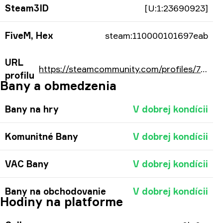
Steam3ID
[U:1:23690923]
FiveM, Hex
steam:110000101697eab
URL
https://steamcommunity.com/profiles/76561197983956651/
profilu
Bany a obmedzenia
Bany na hry
V dobrej kondícii
Komunitné Bany
V dobrej kondícii
VAC Bany
V dobrej kondícii
Bany na obchodovanie
V dobrej kondícii
Hodiny na platforme