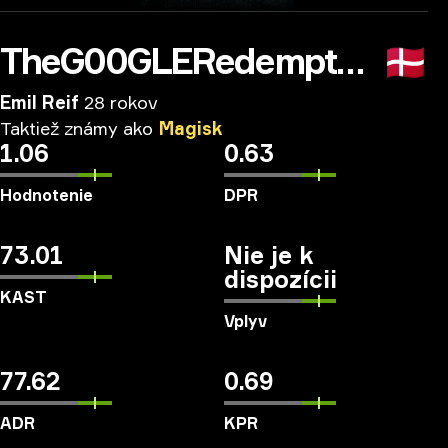
TheG00GLERedemption
🇩🇰
Emil Reif
28 rokov
Taktiež
známy
ako
Magisk
1.06
0.63
Hodnotenie
DPR
73.01
Nie je k
dispozícii
KAST
Vplyv
77.62
0.69
ADR
KPR