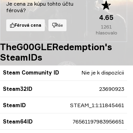
Je cena za kúpu tohto účtu
férová?
4.65
Férová cena
Nie
1261
hlasovalo
TheG00GLERedemption's
SteamIDs
Steam Community ID
Nie je k dispozícii
Steam32ID
23690923
SteamID
STEAM_1:1:11845461
Steam64ID
76561197983956651