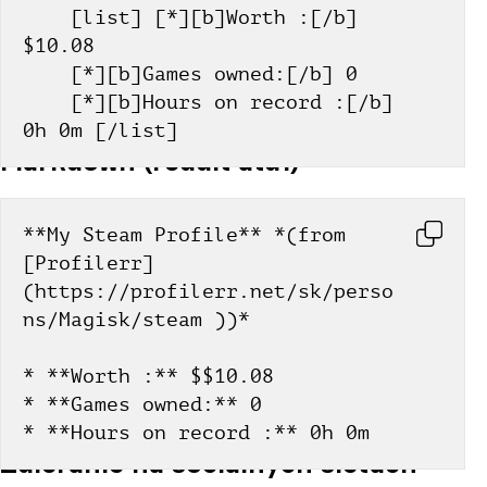
    [list] [*][b]Worth :[/b] 
$10.08
    [*][b]Games owned:[/b] 0
    [*][b]Hours on record :[/b] 
0h 0m [/list]
Markdown (reddit atď.)
**My Steam Profile** *(from 
[Profilerr]
(https://profilerr.net/sk/perso
ns/Magisk/steam ))*
* **Worth :** $$10.08
* **Games owned:** 0
* **Hours on record :** 0h 0m
Zdieľanie na sociálnych sieťach