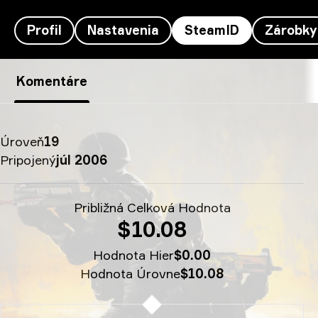
Profil
Nastavenia
SteamID
Zárobky
Magisk’s SteamID - TheG00GLERedemption
Komentáre
Úroveň
19
Pripojený
júl 2006
Približná Celková Hodnota
$10.08
Hodnota Hier
$0.00
Hodnota Úrovne
$10.08