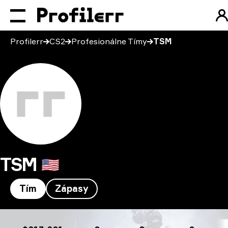
Profilerr
CS2
Profesionálne Tímy
TSM
TSM
🇺🇸
Tím
Zápasy
TSM