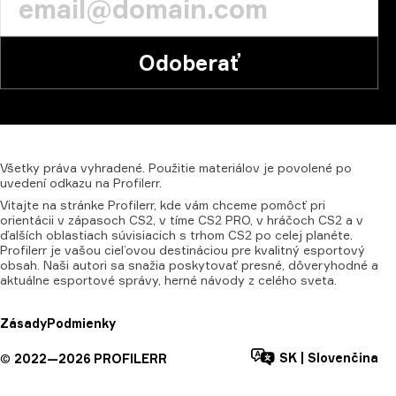
Odoberať
Všetky
práva
vyhradené.
Použitie
materiálov
je
povolené
po
uvedení
odkazu
na
Profilerr.
Vitajte na stránke Profilerr, kde vám chceme pomôcť pri
orientácii v zápasoch CS2, v tíme CS2 PRO, v hráčoch CS2 a v
ďalších oblastiach súvisiacich s trhom CS2 po celej planéte.
Profilerr je vašou cieľovou destináciou pre kvalitný esportový
obsah. Naši autori sa snažia poskytovať presné, dôveryhodné a
aktuálne esportové správy, herné návody z celého sveta.
Zásady
Podmienky
SK
|
Slovenčina
©
2022—
2026
PROFILERR