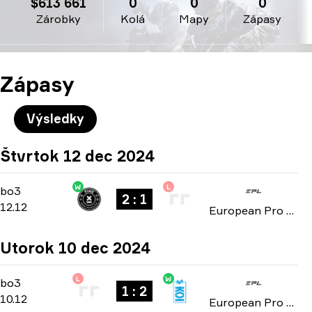
$613 661
0
0
0
Zárobky
Kolá
Mapy
Zápasy
Zápasy
Výsledky
Štvrtok 12 dec 2024
W
L
Playoffs
-
bo3
bo3
2 : 1
12.12
European Pro League: Season 21 2024
Utorok 10 dec 2024
L
W
Playoffs
-
bo3
bo3
1 : 2
10.12
European Pro League: Season 21 2024