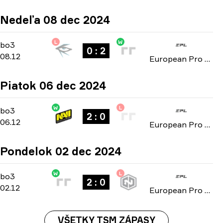
Nedeľa 08 dec 2024
L
W
Group C
-
bo3
bo3
0 : 2
08.12
European Pro League: Season 21 2024
Piatok 06 dec 2024
W
L
Group C
-
bo3
bo3
2 : 0
06.12
European Pro League: Season 21 2024
Pondelok 02 dec 2024
W
L
Group C
-
bo3
bo3
2 : 0
02.12
European Pro League: Season 21 2024
VŠETKY TSM ZÁPASY