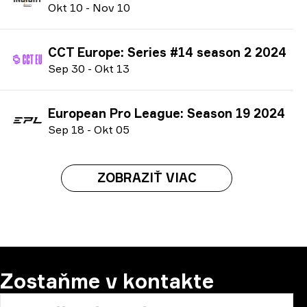
O
kt
10
-
N
ov
10
CCT Europe: Series #14 season 2 2024
S
ep
30
-
O
kt
13
European Pro League: Season 19 2024
S
ep
18
-
O
kt
05
ZOBRAZIŤ VIAC
Zostaňme v kontakte