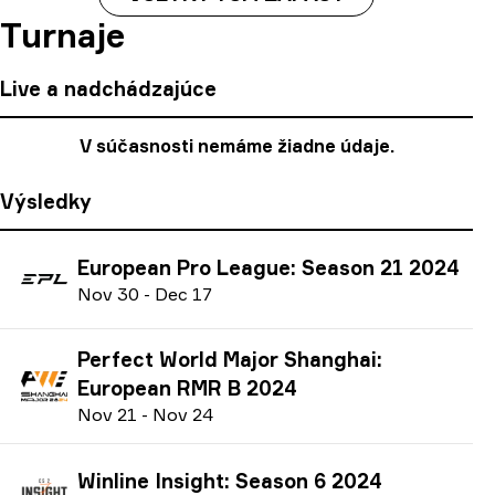
Turnaje
Live a nadchádzajúce
V súčasnosti nemáme žiadne údaje.
Výsledky
European Pro League: Season 21 2024
N
ov
30
-
D
ec
17
Perfect World Major Shanghai:
European RMR B 2024
N
ov
21
-
N
ov
24
Winline Insight: Season 6 2024