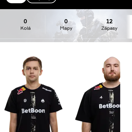
Spirit
0
0
12
Kolá
Mapy
Zápasy