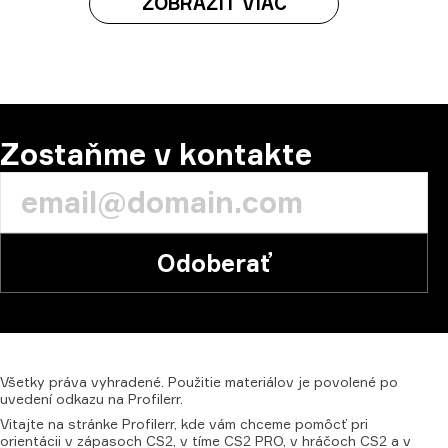
ZOBRAZIŤ VIAC
Zostaňme v kontakte
Odoberať
Všetky
práva
vyhradené.
Použitie
materiálov
je
povolené
po
uvedení
odkazu
na
Profilerr.
Vitajte na stránke Profilerr, kde vám chceme pomôcť pri
orientácii v zápasoch CS2, v tíme CS2 PRO, v hráčoch CS2 a v