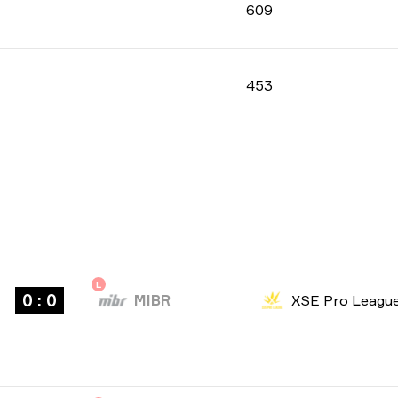
609
453
L
0 : 0
MIBR
XSE Pro Leagu