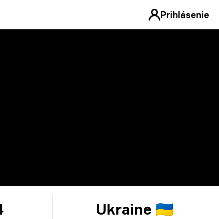
Prihlásenie
4
Ukraine 🇺🇦