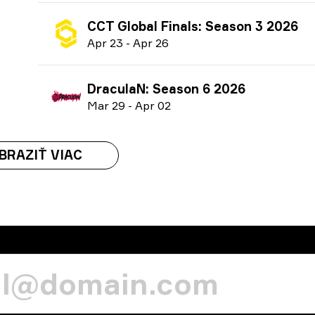
CCT Global Finals: Season 3 2026
A
pr
23
-
A
pr
26
DraculaN: Season 6 2026
M
ar
29
-
A
pr
02
BRAZIŤ VIAC