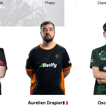
lá
Mapy
Zápa
Aurélien Drapier
🇫🇷
Osc