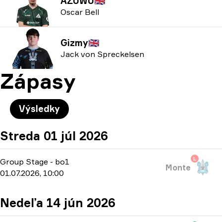
AZUWU
🇬🇧
Oscar Bell
Gizmy
🇬🇧
Jack von Spreckelsen
Zápasy
Výsledky
Streda 01 júl 2026
L
Group Stage
-
bo1
Monte
01.07.2026, 10:00
Nedeľa 14 jún 2026