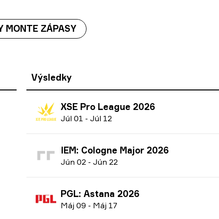
Y MONTE ZÁPASY
Výsledky
XSE Pro League 2026
J
úl
01
-
J
úl
12
IEM: Cologne Major 2026
J
ún
02
-
J
ún
22
PGL: Astana 2026
M
áj
09
-
M
áj
17