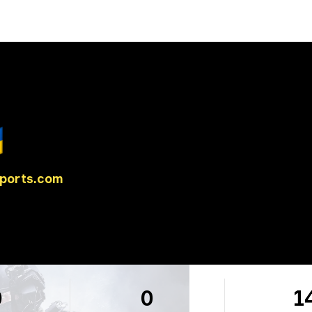

ports.com
0
0
1