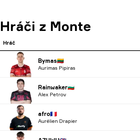
Hráči z Monte
Hráč
Bymas
🇱🇹
Aurimas Pipiras
Rainwaker
🇧🇬
Alex Petrov
afro
🇫🇷
Aurélien Drapier