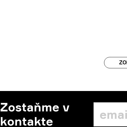
ZO
Zostaňme v
kontakte