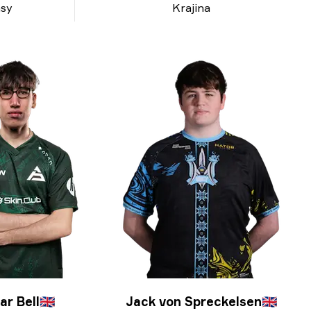
sy
Krajina
ar Bell
🇬🇧
Jack von Spreckelsen
🇬🇧