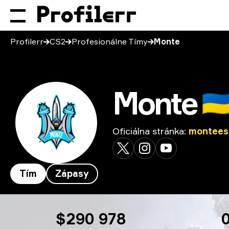
Profilerr
CS2
Profesionálne Tímy
Monte
Monte
🇺
Oficiálna stránka
:
montees
Tím
Zápasy
Monte
$290 978