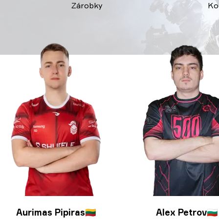
Zárobky
Ko
Aurimas Pipiras
🇱🇹
Alex Petrov
🇧🇬