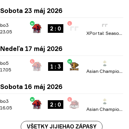
Sobota 23 máj 2026
W
L
Playoffs
-
bo3
bo3
2 : 0
23.05
XPortal: Season 1 2026
Nedeľa 17 máj 2026
L
W
Playoffs
-
bo5
bo5
1 : 3
17.05
Asian Champions League 2026
Sobota 16 máj 2026
W
L
Group A
-
bo3
bo3
2 : 0
16.05
Asian Champions League 2026
VŠETKY JIJIEHAO ZÁPASY