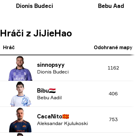
Dionis Budeci
Bebu Aadil
🇮🇶
Hráči z JiJieHao
Hráč
Odohrané mapy
sinnopsyy
1162
Dionis Budeci
Bibu
🇮🇶
406
Bebu Aadil
CacaNito
🇲🇰
753
Aleksandar Kjulukoski