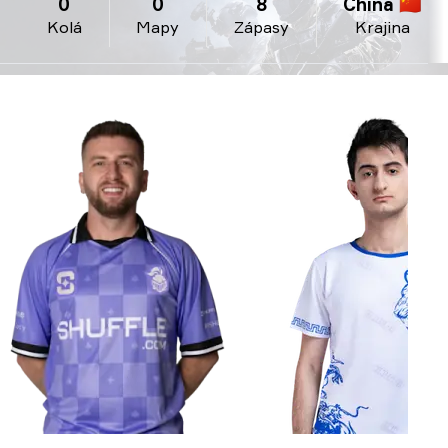
0
0
8
China 🇨🇳
Kolá
Mapy
Zápasy
Krajina