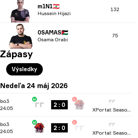
m1N1
🇱🇧
132
Hussein Hijazi
0SAMAS
🇯🇴
75
Osama Orabi
Zápasy
Výsledky
Nedeľa 24 máj 2026
W
L
Playoffs
-
bo3
bo3
2 : 0
24.05
XPortal: Season 1 2026
W
L
Playoffs
-
bo3
bo3
2 : 0
24.05
XPortal: Season 1 2026