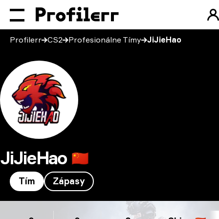
Profilerr
CS2
Profesionálne Tímy
JiJieHao
JiJieHao
🇨🇳
Tím
Zápasy
JiJieHao