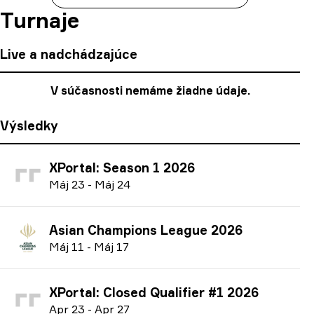
Turnaje
Live a nadchádzajúce
V súčasnosti nemáme žiadne údaje.
Výsledky
XPortal: Season 1 2026
M
áj
23
-
M
áj
24
Asian Champions League 2026
M
áj
11
-
M
áj
17
XPortal: Closed Qualifier #1 2026
A
pr
23
-
A
pr
27