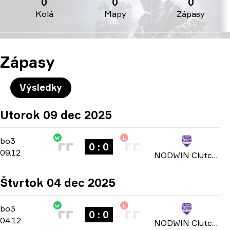
0
0
0
Kolá
Mapy
Zápasy
Zápasy
Výsledky
Utorok 09 dec 2025
W
L
Group Stage
-
bo3
bo3
0 : 0
09.12
NODWIN Clutch Series: Season 3 2025
Štvrtok 04 dec 2025
W
L
Group Stage
-
bo3
bo3
0 : 0
04.12
NODWIN Clutch Series: Season 3 2025