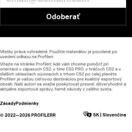
Odoberať
Všetky
práva
vyhradené.
Použitie
materiálov
je
povolené
po
uvedení
odkazu
na
Profilerr.
Vitajte na stránke Profilerr, kde vám chceme pomôcť pri
orientácii v zápasoch CS2, v tíme CS2 PRO, v hráčoch CS2 a v
ďalších oblastiach súvisiacich s trhom CS2 po celej planéte.
Profilerr je vašou cieľovou destináciou pre kvalitný esportový
obsah. Naši autori sa snažia poskytovať presné, dôveryhodné a
aktuálne esportové správy, herné návody z celého sveta.
Zásady
Podmienky
SK
|
Slovenčina
©
2022—
2026
PROFILERR