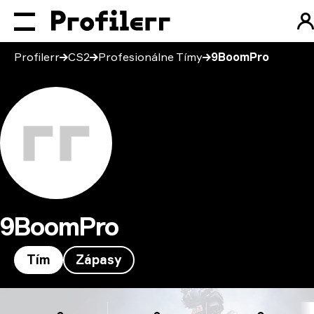
Profilerr
CS2
Profesionálne Tímy
9BoomPro
9BoomPro
Tím
Zápasy
9BoomPro