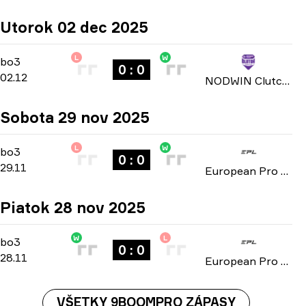
Utorok 02 dec 2025
L
W
Group Stage
-
bo3
bo3
0 : 0
02.12
NODWIN Clutch Series: Season 3 2025
Sobota 29 nov 2025
L
W
Group D
-
bo3
bo3
0 : 0
29.11
European Pro League: Series 3 2025
Piatok 28 nov 2025
W
L
Group D
-
bo3
bo3
0 : 0
28.11
European Pro League: Series 3 2025
VŠETKY 9BOOMPRO ZÁPASY