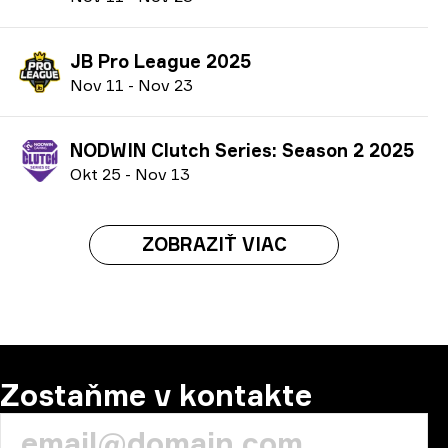
JB Pro League 2025
N
ov
11
-
N
ov
23
NODWIN Clutch Series: Season 2 2025
O
kt
25
-
N
ov
13
ZOBRAZIŤ VIAC
Zostaňme v kontakte