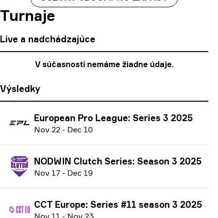
Turnaje
Live a nadchádzajúce
V súčasnosti nemáme žiadne údaje.
Výsledky
European Pro League: Series 3 2025
N
ov
22
-
D
ec
10
NODWIN Clutch Series: Season 3 2025
N
ov
17
-
D
ec
19
CCT Europe: Series #11 season 3 2025
N
ov
11
-
N
ov
23