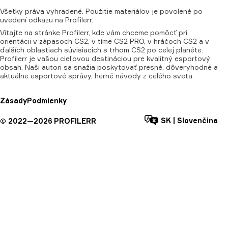
Všetky
práva
vyhradené.
Použitie
materiálov
je
povolené
po
uvedení
odkazu
na
Profilerr.
Vitajte na stránke Profilerr, kde vám chceme pomôcť pri
orientácii v zápasoch CS2, v tíme CS2 PRO, v hráčoch CS2 a v
ďalších oblastiach súvisiacich s trhom CS2 po celej planéte.
Profilerr je vašou cieľovou destináciou pre kvalitný esportový
obsah. Naši autori sa snažia poskytovať presné, dôveryhodné a
aktuálne esportové správy, herné návody z celého sveta.
Zásady
Podmienky
SK
|
Slovenčina
©
2022—
2026
PROFILERR