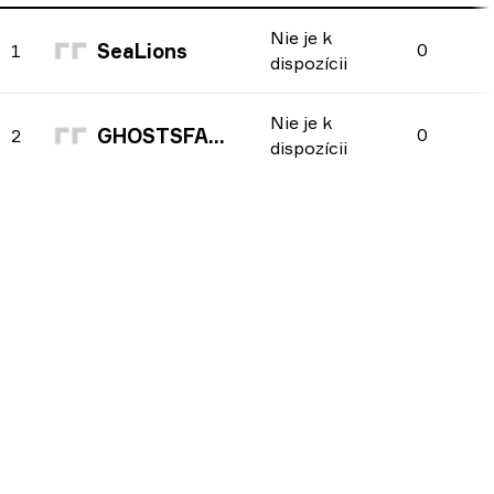
Nie je k
SeaLions
0
1
dispozícii
Nie je k
GHOSTSFACES
0
2
dispozícii