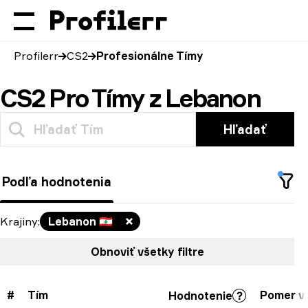
Profilerr
CS2
Profesionálne Tímy
CS2 Pro Tímy z Lebanon
Hľadať
Podľa hodnotenia
Krajiny
:
Lebanon
🇱🇧
Obnoviť všetky filtre
#
Tím
Pomer v
Hodnotenie