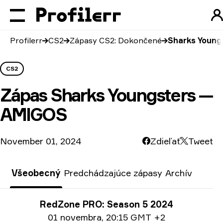
Profilerr
CS2
Zápasy CS2: Dokončené
Sharks Young
CS2
Zápas
Sharks Youngsters —
AMIGOS
November 01, 2024
Zdieľať
Tweet
Všeobecný
Predchádzajúce zápasy
Archív
Informácie o turnaji
RedZone PRO: Season 5 2024
Informácie o dátume
01 novembra
,
20:15 GMT +2