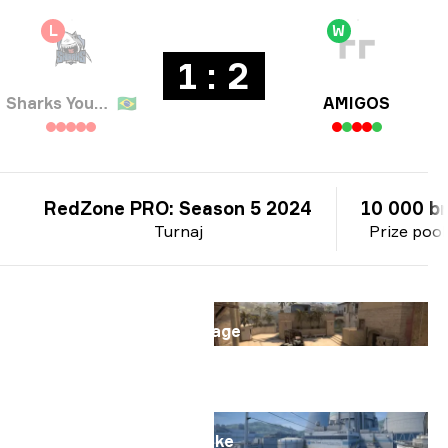
L
W
1 : 2
Sharks Youngsters
🇧🇷
AMIGOS
RedZone PRO: Season 5 2024
10 000 br
Turnaj
Prize pool
Mapa
Mirage
Mapa
Nuke