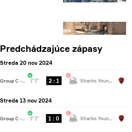
Mapa
Anubis
Predchádzajúce zápasy
Streda 20 nov 2024
W
L
2 : 1
Group C
-
bo3
Sharks Youngsters
Streda 13 nov 2024
W
L
1 : 0
Group C
-
bo1
Sharks Youngsters