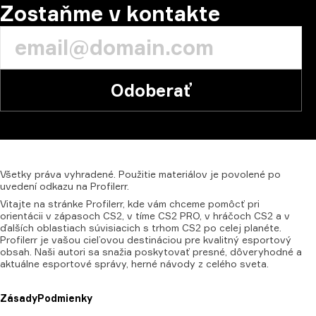
Zostaňme v kontakte
Odoberať
Všetky
práva
vyhradené.
Použitie
materiálov
je
povolené
po
uvedení
odkazu
na
Profilerr.
Vitajte na stránke Profilerr, kde vám chceme pomôcť pri
orientácii v zápasoch CS2, v tíme CS2 PRO, v hráčoch CS2 a v
ďalších oblastiach súvisiacich s trhom CS2 po celej planéte.
Profilerr je vašou cieľovou destináciou pre kvalitný esportový
obsah. Naši autori sa snažia poskytovať presné, dôveryhodné a
aktuálne esportové správy, herné návody z celého sveta.
Zásady
Podmienky