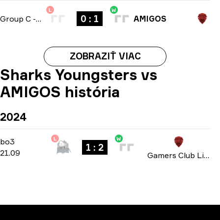
L
W
0 : 1
Group C
-
bo1
AMIGOS
ZOBRAZIŤ VIAC
Sharks Youngsters vs
AMIGOS história
2024
L
W
Group A
-
bo3
bo3
1 : 2
21.09
Gamers Club Liga Série A: September 2024