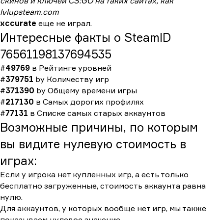
скинов и ключей CS:GO на таких сайтах, как
lvlupsteam.com
xccurate
еще не играл.
Интересные факты о SteamID
76561198137694535
#
49769
в
Рейтинге уровней
#
379751
by
Количеству игр
#
371390
by
Общему времени игры
#
217130
в
Самых дорогих профилях
#
77131
в
Списке самых старых аккаунтов
Возможные причины, по которым
вы видите нулевую стоимость в
играх:
Если у игрока нет купленных игр, а есть только
бесплатно загруженные, стоимость аккаунта равна
нулю.
Для аккаунтов, у которых вообще нет игр, мы также
показываем нулевое значение.