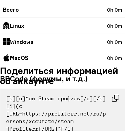
Всего
0h 0m
Linux
0h 0m
Windows
0h 0m
MacOS
0h 0m
Поделиться информацией
BBCode (форумы, и т.д.)
об аккаунте
[b][u]Мой Steam профиль[/u][/b] 
[i](с 
[URL=https://profilerr.net/ru/p
ersons/xccurate/steam 
]Profilerr[/URL])[/i]