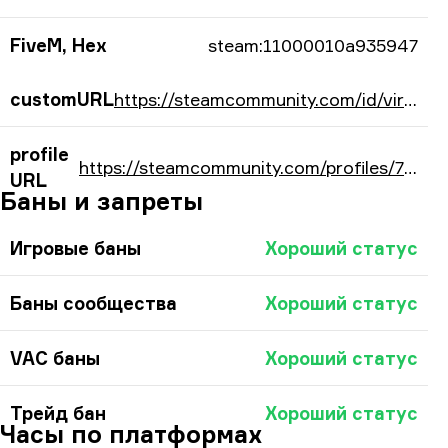
FiveM, Hex
steam:11000010a935947
customURL
https://steamcommunity.com/id/virelis/
profile
https://steamcommunity.com/profiles/76561198137694535/
URL
Баны и запреты
Игровые баны
Хороший статус
Баны сообщества
Хороший статус
VAC баны
Хороший статус
Трейд бан
Хороший статус
Часы по платформах