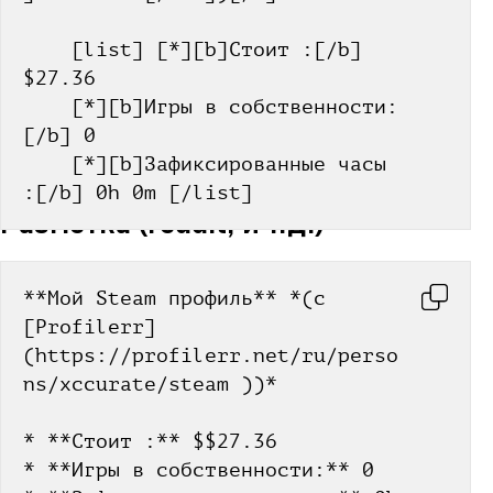
    [list] [*][b]Стоит :[/b] 
$27.36
    [*][b]Игры в собственности:
[/b] 0
    [*][b]Зафиксированные часы 
:[/b] 0h 0m [/list]
Разметка (reddit, и т.д.)
**Мой Steam профиль** *(c 
[Profilerr]
(https://profilerr.net/ru/perso
ns/xccurate/steam ))*
* **Стоит :** $$27.36
* **Игры в собственности:** 0