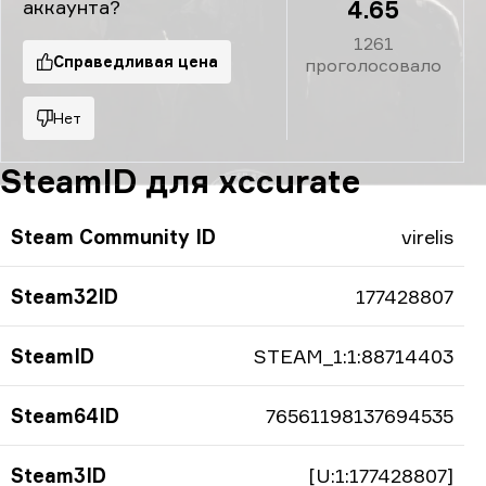
аккаунта?
4.65
1261
Справедливая цена
проголосовало
Нет
SteamID для xccurate
Steam Community ID
virelis
Steam32ID
177428807
SteamID
STEAM_1:1:88714403
Steam64ID
76561198137694535
Steam3ID
[U:1:177428807]