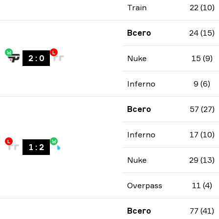
Train
22 (10)
Всего
24 (15)
W
L
2
:
0
Nuke
15 (9)
Inferno
9 (6)
Всего
57 (27)
Inferno
17 (10)
L
W
1
:
2
Nuke
29 (13)
Overpass
11 (4)
Всего
77 (41)