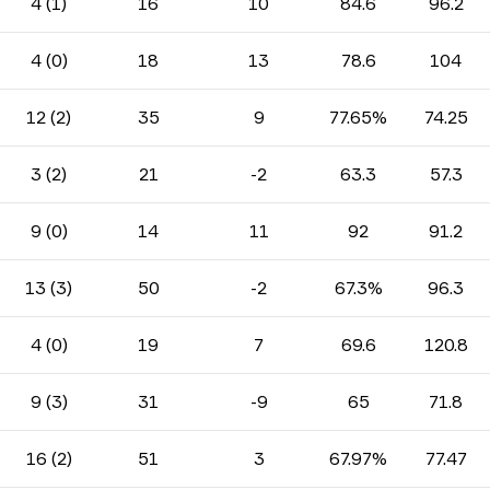
4 (1)
16
10
84.6
96.2
4 (0)
18
13
78.6
104
12 (2)
35
9
77.65%
74.25
3 (2)
21
-2
63.3
57.3
9 (0)
14
11
92
91.2
13 (3)
50
-2
67.3%
96.3
4 (0)
19
7
69.6
120.8
9 (3)
31
-9
65
71.8
16 (2)
51
3
67.97%
77.47