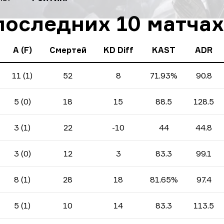
последних 10 матчах
A (F)
Смертей
KD Diff
KAST
ADR
11 (1)
52
8
71.93%
90.8
5 (0)
18
15
88.5
128.5
3 (1)
22
-10
44
44.8
3 (0)
12
3
83.3
99.1
8 (1)
28
18
81.65%
97.4
5 (1)
10
14
83.3
113.5