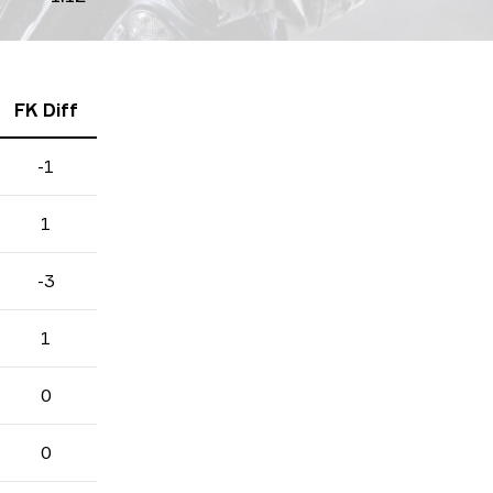
FK Diff
-1
1
-3
1
0
0