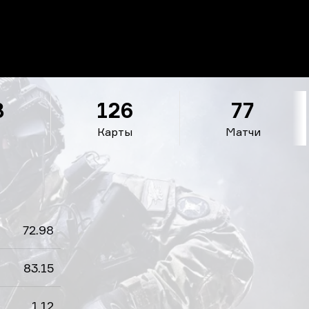
8
126
77
Карты
Матчи
72.98
83.15
1.12