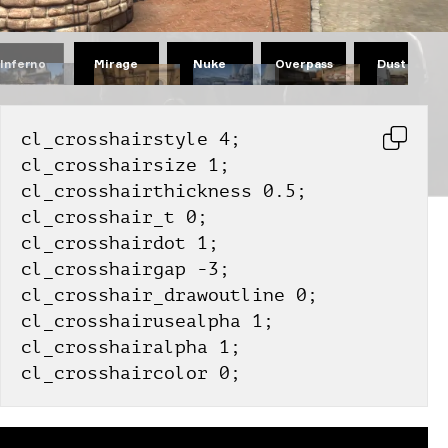
Mirage
Nuke
Overpass
Dust II
Inferno
cl_crosshairstyle 4;
cl_crosshairsize 1;
cl_crosshairthickness 0.5;
cl_crosshair_t 0;
cl_crosshairdot 1;
cl_crosshairgap -3;
cl_crosshair_drawoutline 0;
cl_crosshairusealpha 1;
cl_crosshairalpha 1;
cl_crosshaircolor 0;