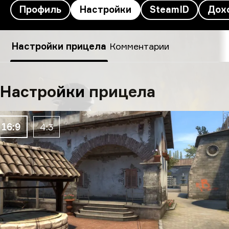
Профиль
Настройки
SteamID
Дох
Настройки tarik’s
Настройки прицела
Комментарии
Настройки прицела
16:9
4:3