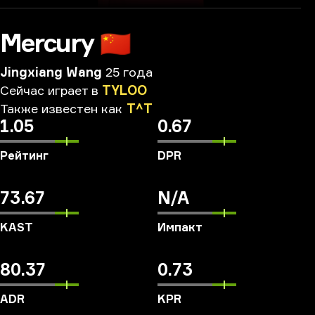
Mercury
🇨🇳
Jingxiang Wang
25 года
Сейчас
играет
в
TYLOO
Также
известен
как
T^T
1.05
0.67
Рейтинг
DPR
73.67
N/A
KAST
Импакт
80.37
0.73
ADR
KPR