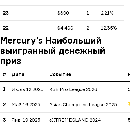
Доходы
Количество турниров
Проценты
23
$800
1
2.21%
Доходы
Количество турниров
Проценты
22
$4 466
2
12.35%
Доходы
Количество турниров
Проценты
Mercury’s Наибольший
выигранный денежный
приз
#
Дата
Событие
1
Июль 12 2026
XSE Pro League 2026
2
Май 16 2025
Asian Champions League 2025
3
Янв. 19 2025
eXTREMESLAND 2024