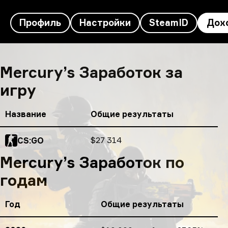
Профиль
Настройки
SteamID
Дох
Mercury’s доход
Mercury’s Заработок за
игру
Название
Общие результаты
Общие результаты
$27 314
CS:GO
Mercury’s Заработок по
годам
Год
Общие результаты