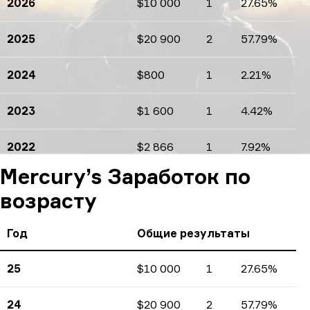
2026
$10 000
1
27.65%
Доходы
Количество турниров
Проценты
2025
$20 900
2
57.79%
Доходы
Количество турниров
Проценты
2024
$800
1
2.21%
Доходы
Количество турниров
Проценты
2023
$1 600
1
4.42%
Доходы
Количество турниров
Проценты
2022
$2 866
1
7.92%
Доходы
Количество турниров
Проценты
Mercury’s Заработок по
возрасту
Год
Общие результаты
25
$10 000
1
27.65%
Доходы
Количество турниров
Проценты
24
$20 900
2
57.79%