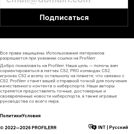
Подписаться
Все
права
защищены.
Использование
материалов
разрешается
при
указании
ссылки
на
Profilerr
.
Добро пожаловать на Profilerr. Наша цель — помочь вам
сориентироваться в матчах CS2, PRO командах CS2,
игроках CS2 и всему остальному на планете, что связано с
CS2. Profilerr станет вашей отправной точкой для получения
качественного контента о киберспорте. Наши авторы
стремятся предоставлять точные, достоверные и
своевременные новости киберспорта, а также игровые
руководства со всего мира.
Политики
Условия
INT
|
Русский
©
2022—
2026
PROFILERR