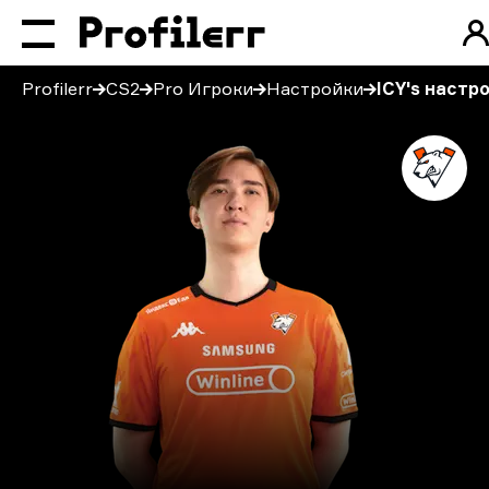
Profilerr
CS2
Pro Игроки
Настройки
ICY's настр