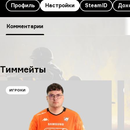
Профиль
Настройки
SteamID
Дох
Настройки ICY’s
Комментарии
Тиммейты
ИГРОКИ
И