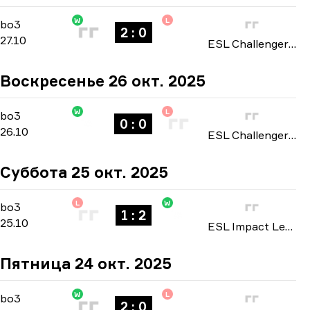
W
L
Playoffs
-
bo3
bo3
2 : 0
27.10
ESL Challenger League: North America Cup #4 season 50 2025
Воскресенье 26 окт. 2025
W
L
Playoffs
-
bo3
bo3
0 : 0
26.10
ESL Challenger League: North America Cup #4 season 50 2025
Суббота 25 окт. 2025
L
W
Group Stage
-
bo3
bo3
1 : 2
25.10
ESL Impact League: North American Division season 8 2025
Пятница 24 окт. 2025
W
L
Playoffs
-
bo3
bo3
2 : 0