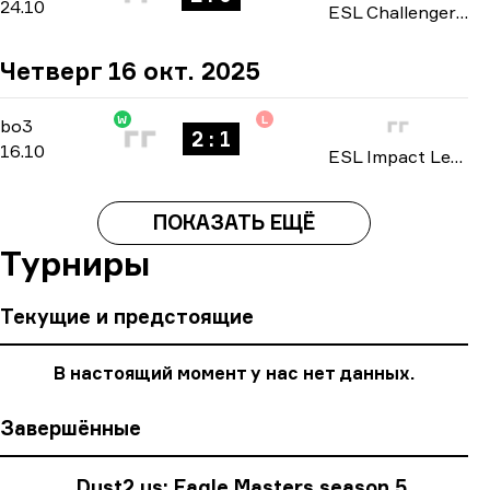
24.10
ESL Challenger League: North America Cup #4 season 50 2025
Четверг 16 окт. 2025
W
L
Group Stage
-
bo3
bo3
2 : 1
16.10
ESL Impact League: North American Division season 8 2025
ПОКАЗАТЬ ЕЩЁ
Турниры
Текущие и предстоящие
В настоящий момент у нас нет данных.
Завершённые
Dust2.us: Eagle Masters season 5