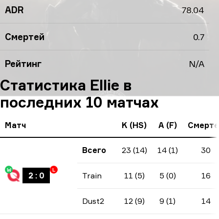
ADR
78.04
Смертей
0.7
Рейтинг
N/A
Статистика Ellie в
последних 10 матчах
Матч
K (HS)
A (F)
Смерте
Всего
23 (14)
14 (1)
30
W
L
2
:
0
Train
11 (5)
5 (0)
16
Dust2
12 (9)
9 (1)
14