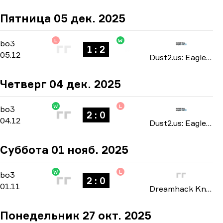
Пятница 05 дек. 2025
L
W
Group Stage
-
bo3
bo3
1 : 2
05.12
Dust2.us: Eagle Masters season 5 2025
Четверг 04 дек. 2025
W
L
Group Stage
-
bo3
bo3
2 : 0
04.12
Dust2.us: Eagle Masters season 5 2025
Суббота 01 нояб. 2025
W
L
Playoffs
-
bo3
bo3
2 : 0
01.11
Dreamhack Knockout: Atlanta 2025
Понедельник 27 окт. 2025