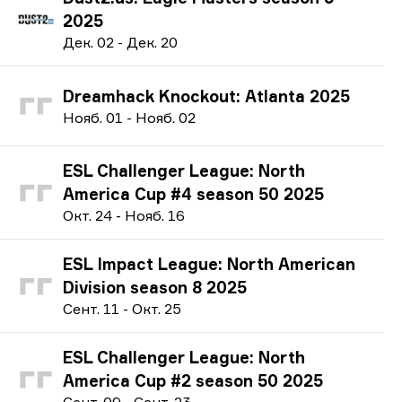
2025
Д
ек.
02
-
Д
ек.
20
Dreamhack Knockout: Atlanta 2025
Н
ояб.
01
-
Н
ояб.
02
ESL Challenger League: North
America Cup #4 season 50 2025
О
кт.
24
-
Н
ояб.
16
ESL Impact League: North American
Division season 8 2025
С
ент.
11
-
О
кт.
25
ESL Challenger League: North
America Cup #2 season 50 2025