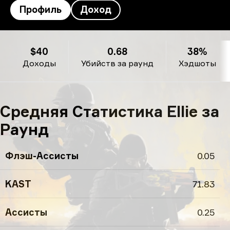
Профиль
Доход
Профиль Ellie’s
$40
0.68
38%
Доходы
Убийств за раунд
Хэдшоты
Средняя Статистика Ellie за
Раунд
Флэш-Ассисты
0.05
KAST
71.83
Ассисты
0.25