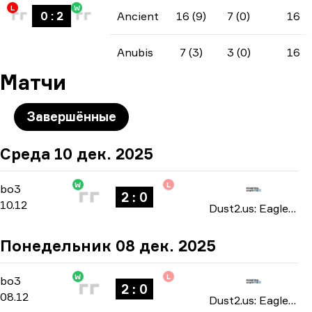
L
W
0
:
2
Ancient
16 (9)
7 (0)
16
Anubis
7 (3)
3 (0)
16
Матчи
Завершённые
Среда 10 дек. 2025
W
L
Group Stage
-
bo3
bo3
2 : 0
10.12
Dust2.us: Eagle Masters season 5 2025
Понедельник 08 дек. 2025
W
L
Group Stage
-
bo3
bo3
2 : 0
08.12
Dust2.us: Eagle Masters season 5 2025