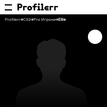
Profilerr
CS2
Pro Игроки
Ellie