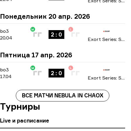
Exort Series: Season 25 2026
Понедельник 20 апр. 2026
W
L
Main Stage
-
bo3
bo3
2 : 0
20.04
Exort Series: Season 25 2026
Пятница 17 апр. 2026
W
L
Main Stage
-
bo3
bo3
2 : 0
17.04
Exort Series: Season 25 2026
ВСЕ МАТЧИ NEBULA IN CHAOX
Турниры
Live и расписание