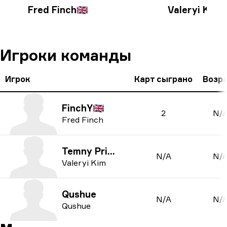
Fred Finch
🇬🇧
Valeryi Kim
Игроки команды
Игрок
Карт сыграно
Возр
FinchY
🇬🇧
2
N/
Fred Finch
Temny Prince
N/A
N/
Valeryi Kim
Qushue
N/A
N/
Qushue