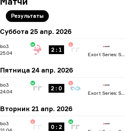
Матчи
Результаты
Суббота 25 апр. 2026
W
L
Playoffs
-
bo3
bo3
2 : 1
25.04
Exort Series: Season 25 2026
Пятница 24 апр. 2026
W
L
Playoffs
-
bo3
bo3
2 : 0
24.04
Exort Series: Season 25 2026
Вторник 21 апр. 2026
L
W
Main Stage
-
bo3
bo3
0 : 2
21.04