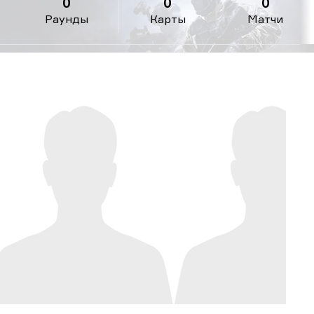
0
0
0
Раунды
Карты
Матчи