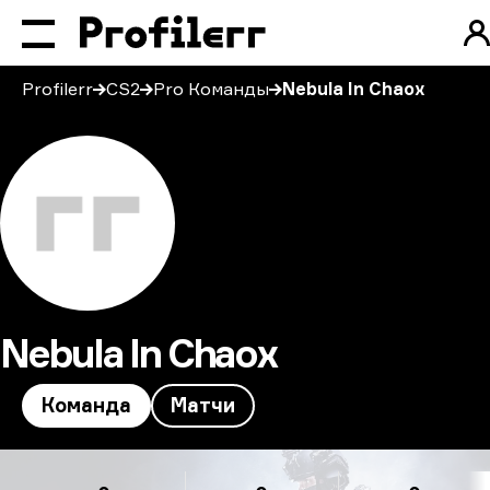
Profilerr
CS2
Pro Команды
Nebula In Chaox
Nebula In Chaox
Команда
Матчи
Nebula In Chaox