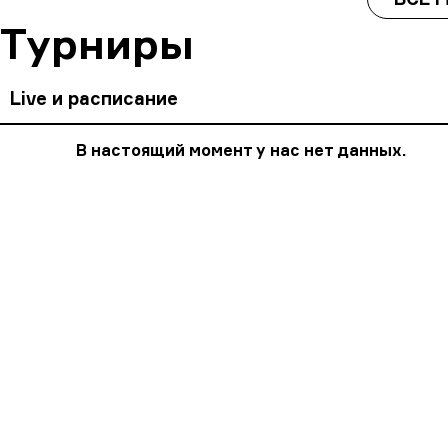
Турниры
Live и расписание
В настоящий момент у нас нет данных.