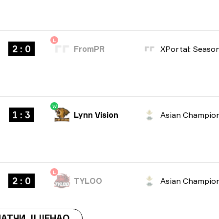
L
2 : 0
FromPR
XPortal: Seaso
W
1 : 3
Lynn Vision
L
2 : 0
TYLOO
МАТЧИ JIJIEHAO