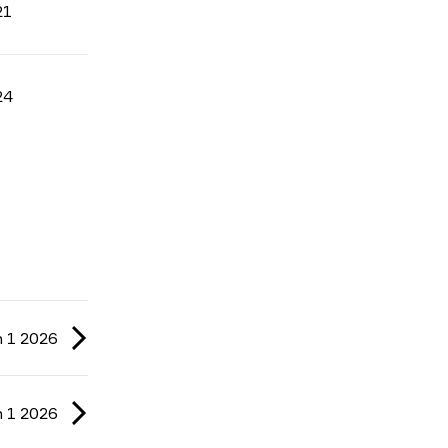
21
24
n 1 2026
n 1 2026