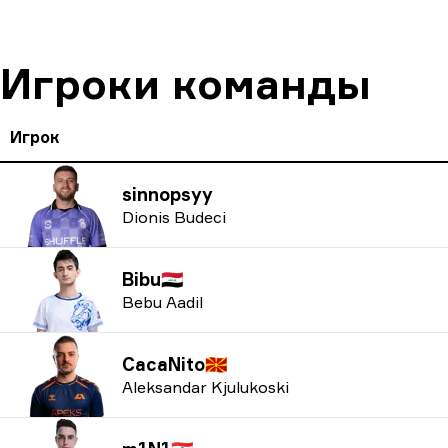
Игроки команды
Игрок
sinnopsyy
Dionis Budeci
Bibu
🇮🇶
Bebu Aadil
CacaNito
🇲🇰
Aleksandar Kjulukoski