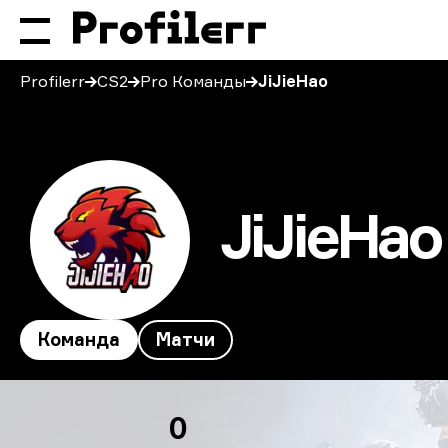
Profilerr
CS2
Pro Команды
JiJieHao
JiJieHao
Команда
Матчи
JiJieHao
0