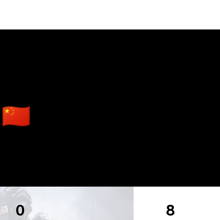
🇨🇳
0
8