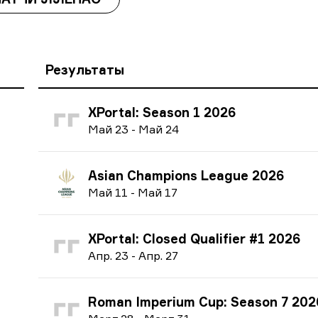
Результаты
XPortal: Season 1 2026
М
ай
23
-
М
ай
24
Asian Champions League 2026
М
ай
11
-
М
ай
17
XPortal: Closed Qualifier #1 2026
А
пр.
23
-
А
пр.
27
Roman Imperium Cup: Season 7 202