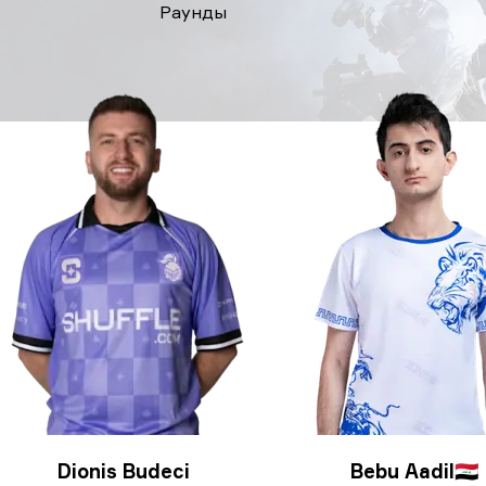
Раунды
Dionis Budeci
Bebu Aadil
🇮🇶