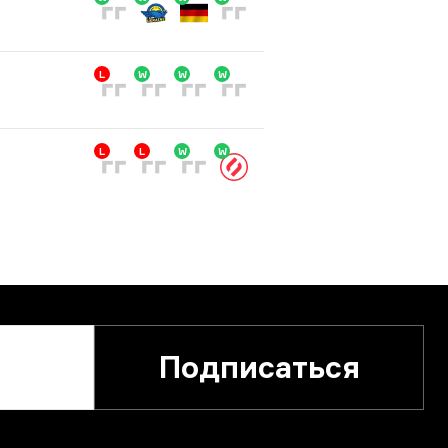
L
W
W
W
L
L
W
W
Подписаться