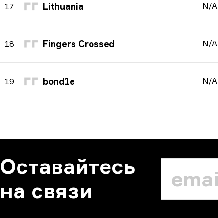
Lithuania
N/A
17
Fingers Crossed
N/A
18
bond1e
N/A
19
Оставайтесь
на связи