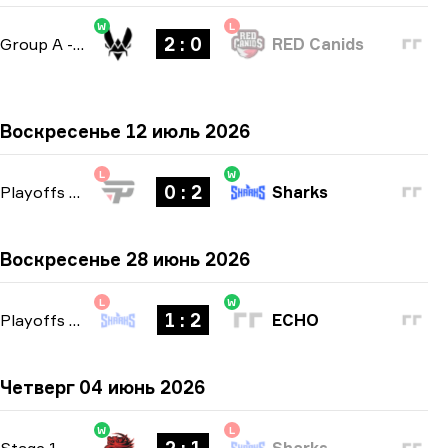
W
L
2 : 0
Group A
-
bo3
RED Canids
Воскресенье 12 июль 2026
L
W
0 : 2
Playoffs
-
bo3
Sharks
Воскресенье 28 июнь 2026
L
W
1 : 2
Playoffs
-
bo3
ECHO
Четверг 04 июнь 2026
W
L
Stage 1
-
bo3
Sharks