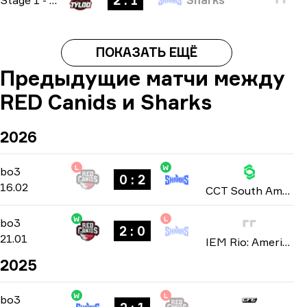
2 : 1
ПОКАЗАТЬ ЕЩЁ
Предыдущие матчи между
RED Canids и Sharks
2026
L
W
Playoffs
-
bo3
bo3
0 : 2
16.02
CCT South America: Series #8 season 3 2026
W
L
Playoffs
-
bo3
bo3
2 : 0
21.01
IEM Rio: Americas Closed Qualifier 2026
2025
W
L
Playoffs
-
bo3
bo3