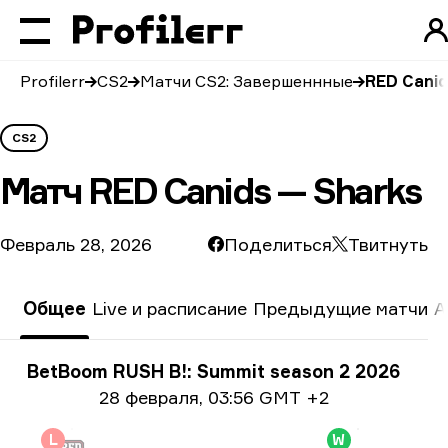
Profilerr
CS2
Матчи CS2: Завершеннные
RED Canid
CS2
Матч
RED Canids — Sharks
Февраль 28, 2026
Поделиться
Твитнуть
Общее
Live и расписание
Предыдущие матчи
А
Информация о турнире
BetBoom RUSH B!: Summit season 2 2026
Информация о дате
28 февраля
,
03:56 GMT +2
L
W