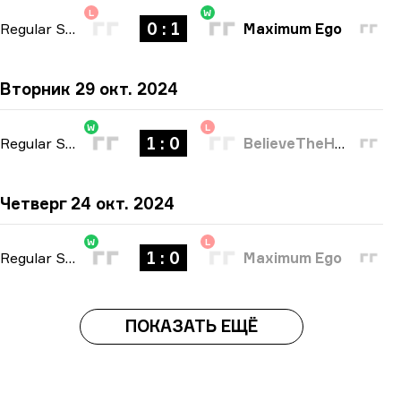
L
W
0 : 1
Regular Season
-
bo1
Maximum Ego
Вторник 29 окт. 2024
W
L
1 : 0
Regular Season
-
bo1
BelieveTheHype
Четверг 24 окт. 2024
W
L
1 : 0
Regular Season
-
bo1
Maximum Ego
ПОКАЗАТЬ ЕЩЁ