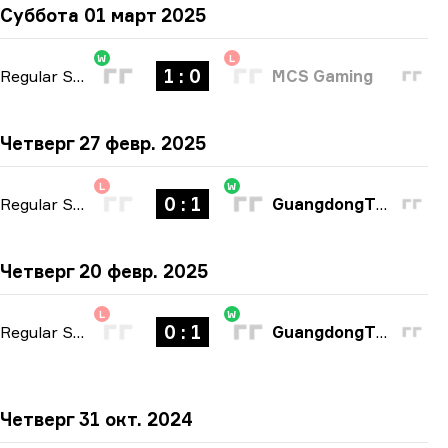
Суббота 01 март 2025
W
L
1 : 0
Regular Season
-
bo1
MCS Gaming
Четверг 27 февр. 2025
L
W
0 : 1
Regular Season
-
bo1
GuangdongTigers
Четверг 20 февр. 2025
L
W
0 : 1
Regular Season
-
bo1
GuangdongTigers
Четверг 31 окт. 2024