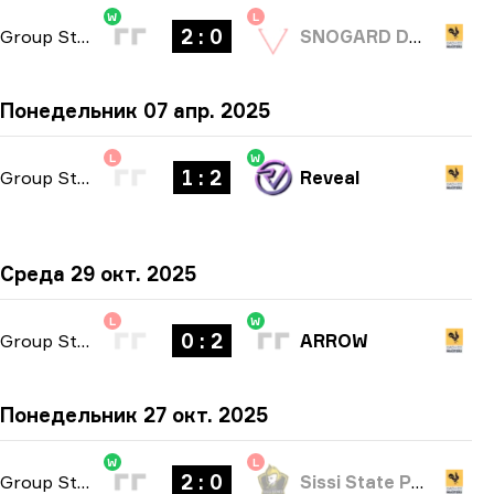
W
L
2 : 0
Group Stage
-
bo3
SNOGARD Dragons
Понедельник 07 апр. 2025
L
W
1 : 2
Group Stage
-
bo3
Reveal
Среда 29 окт. 2025
L
W
0 : 2
Group Stage
-
bo3
ARROW
Понедельник 27 окт. 2025
W
L
2 : 0
Group Stage
-
bo3
Sissi State Punks