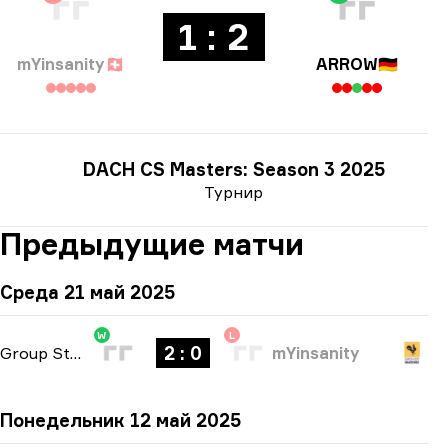
1 : 2
mYinsanity
🇨🇭
ARROW
🇩🇪
DACH CS Masters: Season 3 2025
Турнир
Предыдущие матчи
Среда 21 май 2025
W
L
2 : 0
Group Stage
-
bo3
mYinsanity
Понедельник 12 май 2025