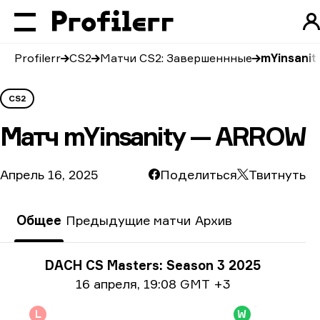
Profilerr
CS2
Матчи CS2: Завершеннные
mYinsani
CS2
Матч
mYinsanity — ARROW
Апрель 16, 2025
Поделиться
Твитнуть
Общее
Предыдущие матчи
Архив
Информация о турнире
DACH CS Masters: Season 3 2025
Информация о дате
16 апреля
,
19:08 GMT +3
L
W