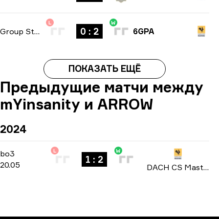
L
W
0 : 2
Group Stage
-
bo3
6GPA
ПОКАЗАТЬ ЕЩЁ
Предыдущие матчи между
mYinsanity и ARROW
2024
L
W
Group Stage
-
bo3
bo3
1 : 2
20.05
DACH CS Masters: Season 1 2024