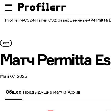
Profilerr
CS2
Матчи CS2: Завершеннные
Permitta
CS2
Матч
Permitta E
Май 07, 2025
Общее
Предыдущие матчи
Архив