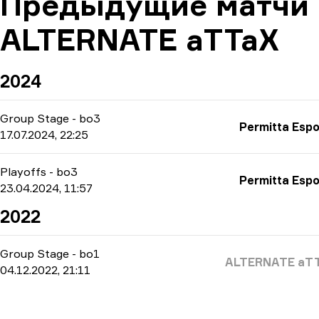
Предыдущие матчи м
ALTERNATE aTTaX
2024
Group Stage
-
bo3
Permitta Espo
17.07.2024, 22:25
Playoffs
-
bo3
Permitta Espo
23.04.2024, 11:57
2022
Group Stage
-
bo1
ALTERNATE aT
04.12.2022, 21:11