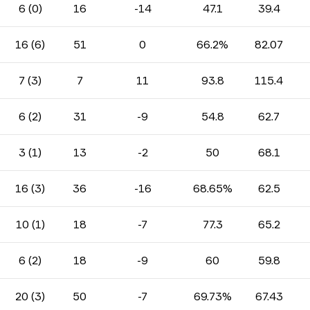
6 (0)
16
-14
47.1
39.4
16 (6)
51
0
66.2%
82.07
7 (3)
7
11
93.8
115.4
6 (2)
31
-9
54.8
62.7
3 (1)
13
-2
50
68.1
16 (3)
36
-16
68.65%
62.5
10 (1)
18
-7
77.3
65.2
6 (2)
18
-9
60
59.8
20 (3)
50
-7
69.73%
67.43