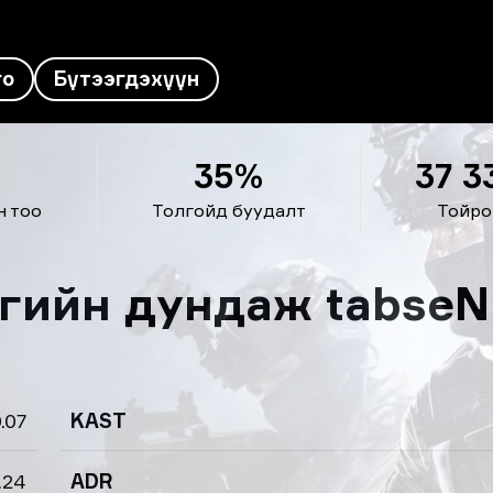
го
Бүтээгдэхүүн
35%
37 3
н тоо
Толгойд буудалт
Тойро
ргийн дундаж tabseN
.07
KAST
.24
ADR