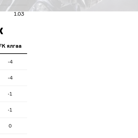
1.03
к
FK ялгаа
-4
-4
-1
-1
0