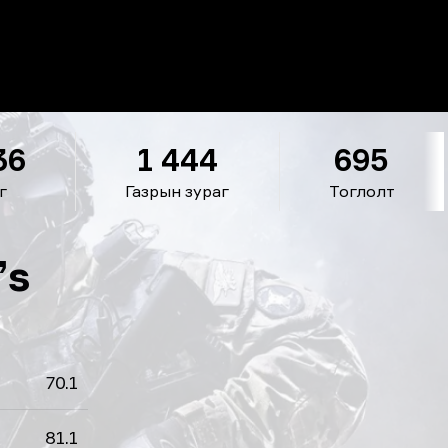
36
1 444
695
г
Газрын зураг
Тоглолт
’s
70.1
81.1