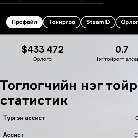
Профайл
Тохиргоо
SteamID
Орло
tabseN’s профайл
$433 472
0.7
Орлого
Нэг тойрогт алса
Тоглогчийн нэг той
статистик
Түргэн ассист
0
Ассист
0