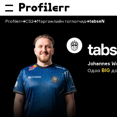
Profilerr
CS2
Мэргэжлийн тоглогчид
tabseN
tab
Johannes W
Одоо
BIG
до