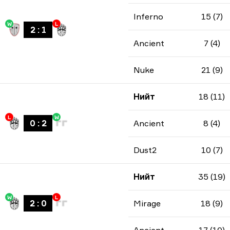
Inferno
15 (7)
W
L
2
:
1
Ancient
7 (4)
Nuke
21 (9)
Нийт
18 (11)
L
W
0
:
2
Ancient
8 (4)
Dust2
10 (7)
Нийт
35 (19)
W
L
2
:
0
Mirage
18 (9)