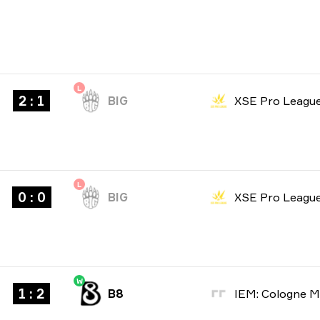
L
2 : 1
BIG
XSE Pro Leagu
L
0 : 0
BIG
XSE Pro Leagu
W
1 : 2
B8