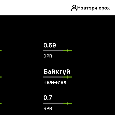
Нэвтэрч орох
0.69
DPR
Байхгүй
Нөлөөлөл
0.7
KPR