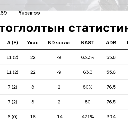
.69
Үнэлгээ
 тоглолтын статисти
A (F)
Үхэл
KD ялгаа
KAST
ADR
11 (2)
22
-9
63.3%
55.6
11 (2)
22
-9
63.3
55.6
7 (2)
8
2
80%
76.5
7 (2)
8
2
80
76.5
6 (0)
16
-14
47.1%
39.4