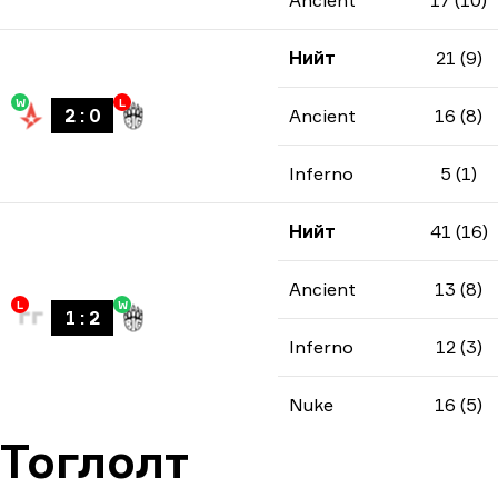
Ancient
17 (10)
Нийт
21 (9)
W
L
2
:
0
Ancient
16 (8)
Inferno
5 (1)
Нийт
41 (16)
Ancient
13 (8)
L
W
1
:
2
Inferno
12 (3)
Nuke
16 (5)
Тоглолт