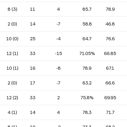
8 (3)
11
4
85.7
78.9
2 (0)
14
-7
58.8
46.8
10 (0)
25
-4
64.7
76.6
12 (1)
33
-15
71.05%
66.85
10 (1)
16
-8
78.9
67.1
2 (0)
17
-7
63.2
66.6
12 (2)
33
2
75.8%
69.95
4 (1)
14
4
78.3
71.7