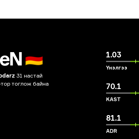
seN
🇩🇪
1.03
Үнэлгээ
odarz
31 настай
тор
тоглож
байна
70.1
KAST
81.1
ADR