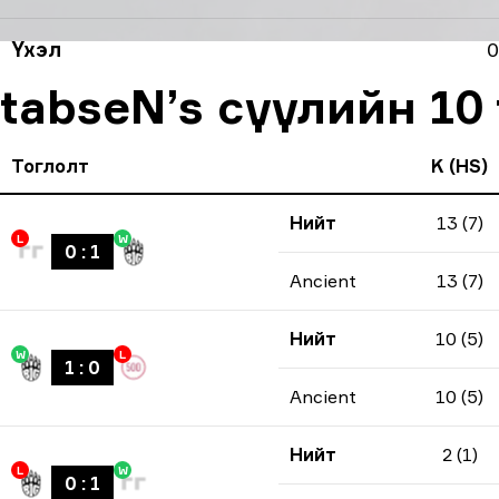
Үхэл
0
tabseN’s сүүлийн 10
Тоглолт
K (HS)
Нийт
13 (7)
L
W
0
:
1
Ancient
13 (7)
Нийт
10 (5)
W
L
1
:
0
Ancient
10 (5)
Нийт
2 (1)
L
W
0
:
1