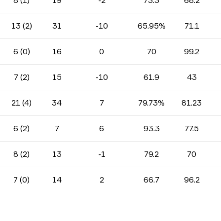
8 (1)
19
-2
73.3
68.2
13 (2)
31
-10
65.95%
71.1
6 (0)
16
0
70
99.2
7 (2)
15
-10
61.9
43
21 (4)
34
7
79.73%
81.23
6 (2)
7
6
93.3
77.5
8 (2)
13
-1
79.2
70
7 (0)
14
2
66.7
96.2