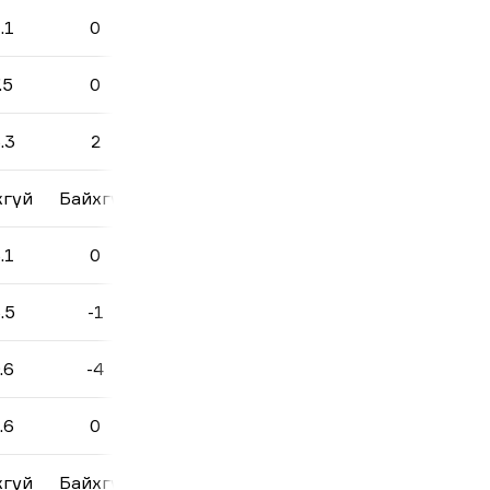
.1
0
.5
0
.3
2
хгүй
Байхгүй
.1
0
.5
-1
.6
-4
.6
0
хгүй
Байхгүй