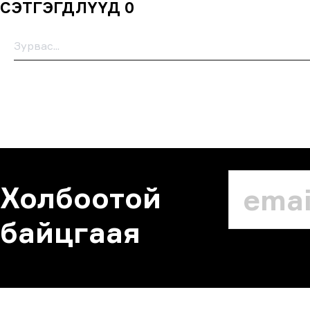
СЭТГЭГДЛҮҮД 0
Холбоотой
байцгаая