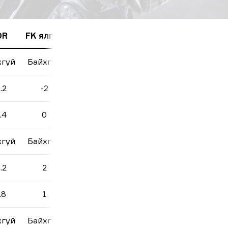
DR
FK ялгаа
хгүй
Байхгүй
.2
-2
.4
0
хгүй
Байхгүй
.2
2
.8
1
хгүй
Байхгүй