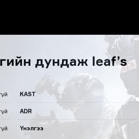
гийн дундаж leaf’s
гүй
KAST
гүй
ADR
гүй
Үнэлгээ