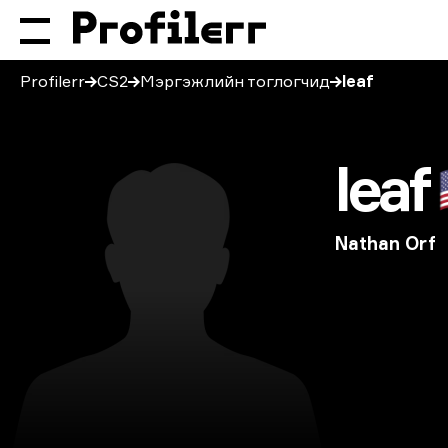
Profilerr
CS2
Мэргэжлийн тоглогчид
leaf
leaf
Nathan Orf