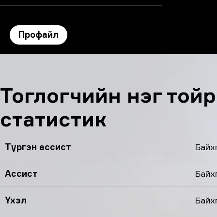
Профайл
leaf’s профайл
Тоглогчийн нэг тойр
статистик
Түргэн ассист
Байх
Ассист
Байх
Үхэл
Байх