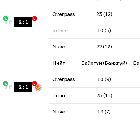
Overpass
23 (12)
W
L
2
:
1
Inferno
10 (5)
Nuke
22 (12)
Нийт
Байхгүй (Байхгүй)
Ба
Overpass
18 (9)
W
L
2
:
1
Train
25 (11)
Nuke
13 (7)