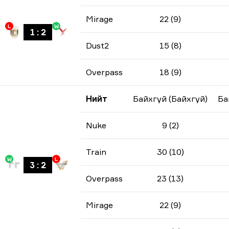
Mirage
22 (9)
L
W
1
:
2
Dust2
15 (8)
Overpass
18 (9)
Нийт
Байхгүй (Байхгүй)
Ба
Nuke
9 (2)
Train
30 (10)
W
L
3
:
2
Overpass
23 (13)
Mirage
22 (9)