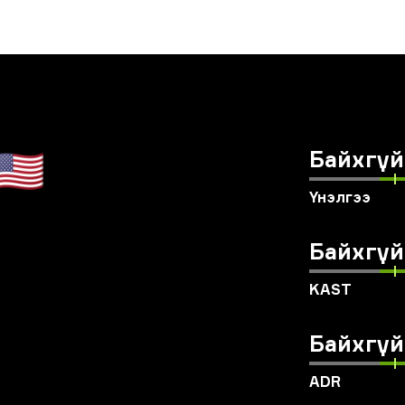
🇺🇸
Байхгүй
Үнэлгээ
Байхгүй
KAST
Байхгүй
ADR