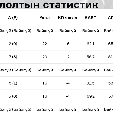
оглолтын статистик
A (F)
Үхэл
KD ялгаа
KAST
A
йхгүй (Байхгүй)
Байхгүй
Байхгүй
Байхгүй
Бай
2 (0)
22
-6
62.1
65
7 (3)
20
-2
56.7
81
йхгүй (Байхгүй)
Байхгүй
Байхгүй
Байхгүй
Бай
5 (1)
16
-4
81.5
58
3 (0)
16
-4
69.2
57
йхгүй (Байхгүй)
Байхгүй
Байхгүй
Байхгүй
Бай