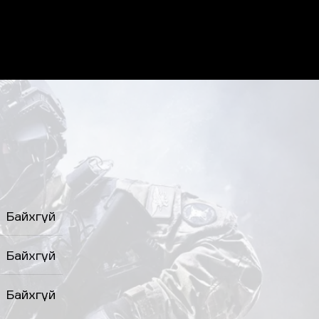
Байхгүй
Байхгүй
Байхгүй