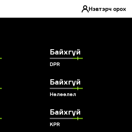
Нэвтэрч орох
Байхгүй
DPR
Байхгүй
Нөлөөлөл
Байхгүй
KPR