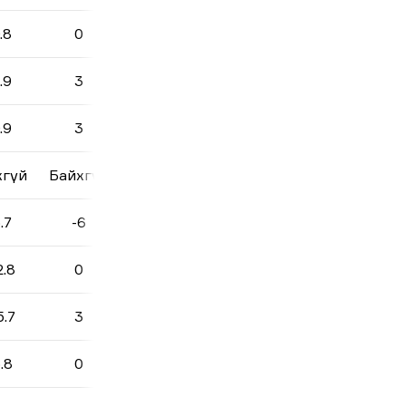
.8
0
.9
3
.9
3
хгүй
Байхгүй
.7
-6
2.8
0
5.7
3
.8
0