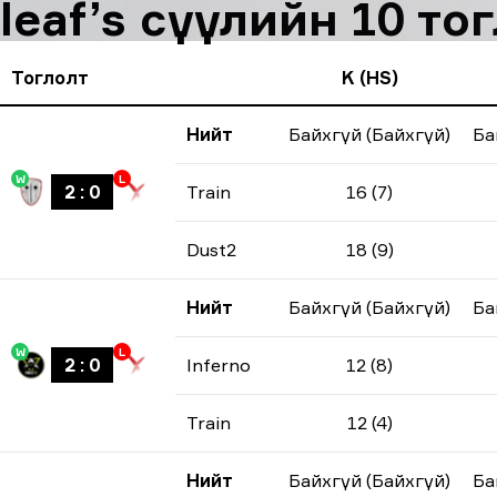
leaf’s сүүлийн 10 т
Тоглолт
K (HS)
Нийт
Байхгүй (Байхгүй)
Ба
W
L
2
:
0
Train
16 (7)
Dust2
18 (9)
Нийт
Байхгүй (Байхгүй)
Ба
W
L
2
:
0
Inferno
12 (8)
Train
12 (4)
Нийт
Байхгүй (Байхгүй)
Ба