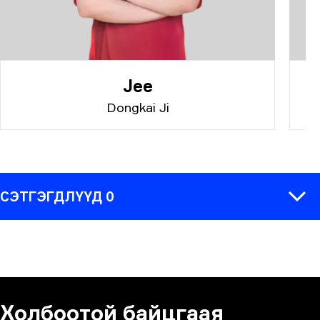
Jee
Dongkai Ji
СЭТГЭГДЛҮҮД 0
СЭТГЭГДЭЛ
Холбоотой байцгаая