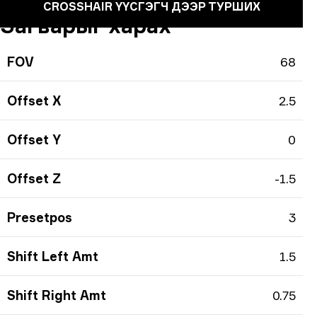
CROSSHAIR ҮҮСГЭГЧ ДЭЭР ТУРШИХ
Загварыг харах
FOV
68
Offset X
2.5
Offset Y
0
Offset Z
-1.5
Presetpos
3
Shift Left Amt
1.5
Shift Right Amt
0.75