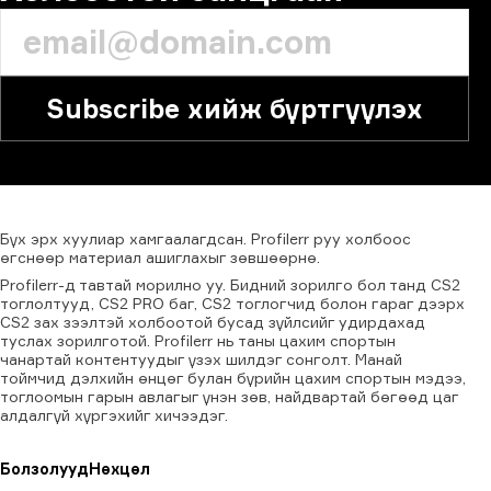
Subscribe хийж бүртгүүлэх
Бүх
эрх
хуулиар
хамгаалагдсан.
Profilerr
руу
холбоос
өгснөөр
материал
ашиглахыг
зөвшөөрнө.
Profilerr-д тавтай морилно уу. Бидний зорилго бол танд CS2
тоглолтууд, CS2 PRO баг, CS2 тоглогчид болон гараг дээрх
CS2 зах зээлтэй холбоотой бусад зүйлсийг удирдахад
туслах зорилготой. Profilerr нь таны цахим спортын
чанартай контентуудыг үзэх шилдэг сонголт. Манай
тоймчид дэлхийн өнцөг булан бүрийн цахим спортын мэдээ,
тоглоомын гарын авлагыг үнэн зөв, найдвартай бөгөөд цаг
алдалгүй хүргэхийг хичээдэг.
Болзолууд
Нөхцөл