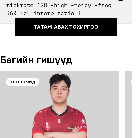
tickrate 128 -high -nojoy -freq 
360 +cl_interp_ratio 1
ТАТАЖ АВАХ ТОХИРГОО
Багийн гишүүд
ТОГЛОГЧИД
Т