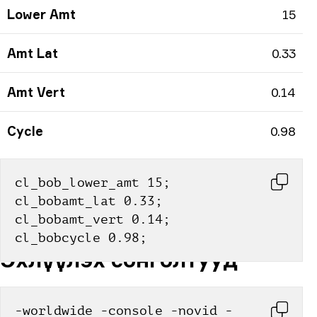
Lower Amt
15
Amt Lat
0.33
Amt Vert
0.14
Cycle
0.98
cl_bob_lower_amt 15; 
cl_bobamt_lat 0.33; 
cl_bobamt_vert 0.14; 
cl_bobcycle 0.98;
Эхлүүлэх сонголтууд
-worldwide -console -novid -