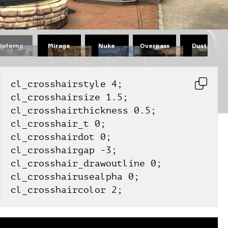
Mirage
Nuke
Overpass
Dust II
Inferno
cl_crosshairstyle 4;
cl_crosshairsize 1.5;
cl_crosshairthickness 0.5;
cl_crosshair_t 0;
cl_crosshairdot 0;
cl_crosshairgap -3;
cl_crosshair_drawoutline 0;
cl_crosshairusealpha 0;
cl_crosshaircolor 2;