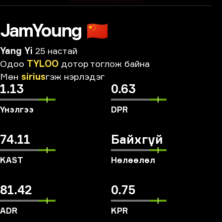
JamYoung
🇨🇳
Yang Yi
25 настай
Одоо
TYLOO
дотор
тоглож
байна
Мөн
sirius
гэж
нэрлэдэг
1.13
0.63
Үнэлгээ
DPR
74.11
Байхгүй
KAST
Нөлөөлөл
81.42
0.75
ADR
KPR