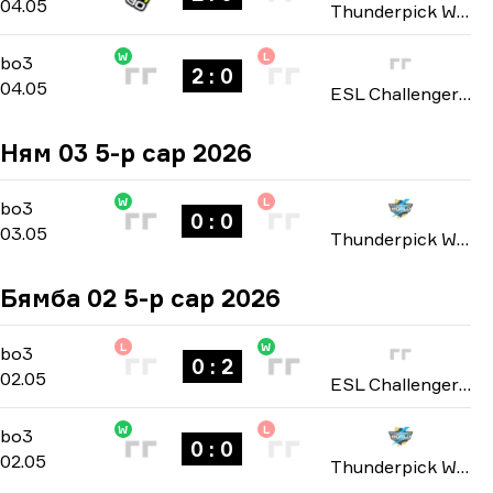
04.05
Thunderpick World Championship: North American 2026
W
L
Playoffs
-
bo3
bo3
2 : 0
04.05
ESL Challenger League: North America Cup #4 2026
Ням 03 5-р сар 2026
W
L
Playoffs
-
bo3
bo3
0 : 0
03.05
Thunderpick World Championship: North American 2026
Бямба 02 5-р сар 2026
L
W
Playoffs
-
bo3
bo3
0 : 2
02.05
ESL Challenger League: North America Cup #4 2026
W
L
Playoffs
-
bo3
bo3
0 : 0
02.05
Thunderpick World Championship: North American 2026