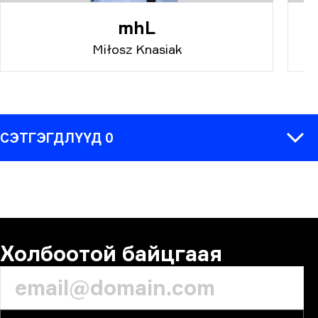
mhL
Miłosz Knasiak
СЭТГЭГДЛҮҮД 0
СЭТГЭГДЭЛ
Холбоотой байцгаая