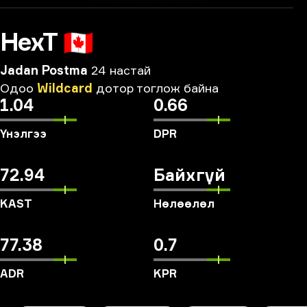
HexT
🇨🇦
Jadan Postma
24 настай
Одоо
Wildcard
дотор
тоглож
байна
1.04
0.66
Үнэлгээ
DPR
72.94
Байхгүй
KAST
Нөлөөлөл
77.38
0.7
ADR
KPR