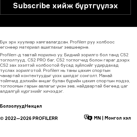
Subscribe хийж бүртгүүлэх
Бүх
эрх
хуулиар
хамгаалагдсан.
Profilerr
руу
холбоос
өгснөөр
материал
ашиглахыг
зөвшөөрнө.
Profilerr-д тавтай морилно уу. Бидний зорилго бол танд CS2
тоглолтууд, CS2 PRO баг, CS2 тоглогчид болон гараг дээрх
CS2 зах зээлтэй холбоотой бусад зүйлсийг удирдахад
туслах зорилготой. Profilerr нь таны цахим спортын
чанартай контентуудыг үзэх шилдэг сонголт. Манай
тоймчид дэлхийн өнцөг булан бүрийн цахим спортын мэдээ,
тоглоомын гарын авлагыг үнэн зөв, найдвартай бөгөөд цаг
алдалгүй хүргэхийг хичээдэг.
Болзолууд
Нөхцөл
MN
|
Монгол хэл
©
2022—
2026
PROFILERR