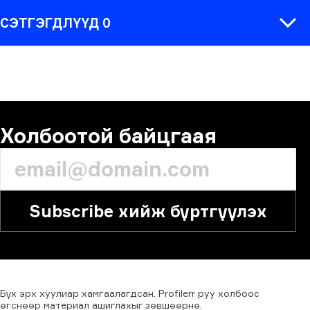
СЭТГЭГДЛҮҮД 0
СЭТГЭГДЭЛ
Холбоотой байцгаая
Subscribe хийж бүртгүүлэх
Бүх
эрх
хуулиар
хамгаалагдсан.
Profilerr
руу
холбоос
өгснөөр
материал
ашиглахыг
зөвшөөрнө.