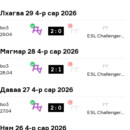
Лхагва 29 4-р сар 2026
W
L
Playoffs
-
bo3
bo3
2 : 0
29.04
ESL Challenger League: Asia-Pacific Cup #4 season 51 2026
Мягмар 28 4-р сар 2026
W
L
Playoffs
-
bo3
bo3
2 : 1
28.04
ESL Challenger League: Asia-Pacific Cup #4 season 51 2026
Даваа 27 4-р сар 2026
W
L
Playoffs
-
bo3
bo3
2 : 0
27.04
ESL Challenger League: Asia-Pacific Cup #4 season 51 2026
Ням 26 4-р сар 2026