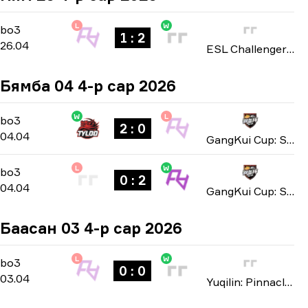
L
W
Playoffs
-
bo3
bo3
1 : 2
26.04
ESL Challenger League: Asia-Pacific Cup #4 season 51 2026
Бямба 04 4-р сар 2026
W
L
Playoffs
-
bo3
bo3
2 : 0
04.04
GangKui Cup: Season 2 2026
L
W
Playoffs
-
bo3
bo3
0 : 2
04.04
GangKui Cup: Season 2 2026
Баасан 03 4-р сар 2026
L
W
Playoffs
-
bo3
bo3
0 : 0
03.04
Yuqilin: Pinnacle of Battle season 3 2026