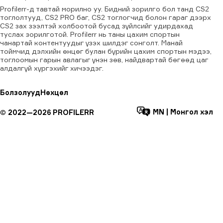
Profilerr-д тавтай морилно уу. Бидний зорилго бол танд CS2
тоглолтууд, CS2 PRO баг, CS2 тоглогчид болон гараг дээрх
CS2 зах зээлтэй холбоотой бусад зүйлсийг удирдахад
туслах зорилготой. Profilerr нь таны цахим спортын
чанартай контентуудыг үзэх шилдэг сонголт. Манай
тоймчид дэлхийн өнцөг булан бүрийн цахим спортын мэдээ,
тоглоомын гарын авлагыг үнэн зөв, найдвартай бөгөөд цаг
алдалгүй хүргэхийг хичээдэг.
Болзолууд
Нөхцөл
MN
|
Монгол хэл
©
2022—
2026
PROFILERR