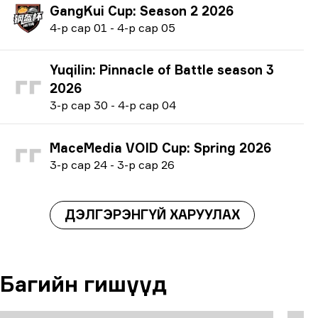
GangKui Cup: Season 2 2026
4
-р сар
01
-
4
-р сар
05
Yuqilin: Pinnacle of Battle season 3
2026
3
-р сар
30
-
4
-р сар
04
MaceMedia VOID Cup: Spring 2026
3
-р сар
24
-
3
-р сар
26
ДЭЛГЭРЭНГҮЙ ХАРУУЛАХ
Багийн гишүүд