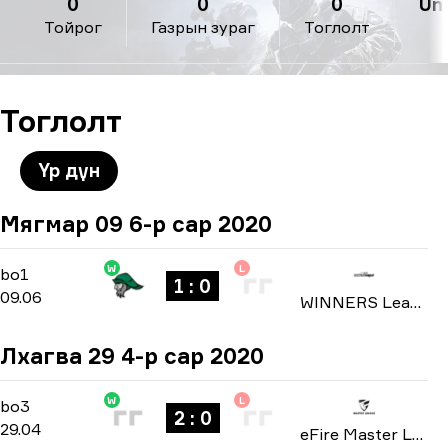
0
0
0
Uni
Тойрог
Газрын зураг
Тоглолт
Тоглолт
Үр дүн
Мягмар 09 6-р сар 2020
W
L
Group Stage
-
bo1
bo1
1 : 0
09.06
WINNERS League: North America Invite Division season 4 2020
Лхагва 29 4-р сар 2020
W
L
Playoffs
-
bo3
bo3
2 : 0
29.04
eFire Master League: North America season 2 2020