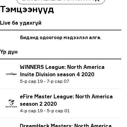
Тэмцээнүүд
Live ба удахгүй
Бидэнд одоогоор мэдээлэл алга.
Үр дүн
WINNERS League: North America
Invite Division season 4 2020
5
-р сар
19
-
7
-р сар
07
eFire Master League: North America
season 2 2020
4
-р сар
19
-
5
-р сар
01
DreamHack Masters: North America