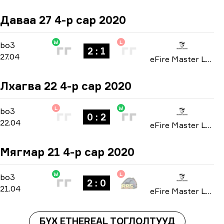
Даваа 27 4-р сар 2020
W
L
Playoffs
-
bo3
bo3
2 : 1
27.04
eFire Master League: North America season 2 2020
Лхагва 22 4-р сар 2020
L
W
Group A
-
bo3
bo3
0 : 2
22.04
eFire Master League: North America season 2 2020
Мягмар 21 4-р сар 2020
W
L
Group A
-
bo3
bo3
2 : 0
21.04
eFire Master League: North America season 2 2020
БҮХ ETHEREAL ТОГЛОЛТУУД