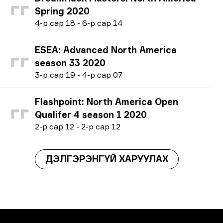
Spring 2020
4
-р сар
18
-
6
-р сар
14
ESEA: Advanced North America
season 33 2020
3
-р сар
19
-
4
-р сар
07
Flashpoint: North America Open
Qualifer 4 season 1 2020
2
-р сар
12
-
2
-р сар
12
ДЭЛГЭРЭНГҮЙ ХАРУУЛАХ