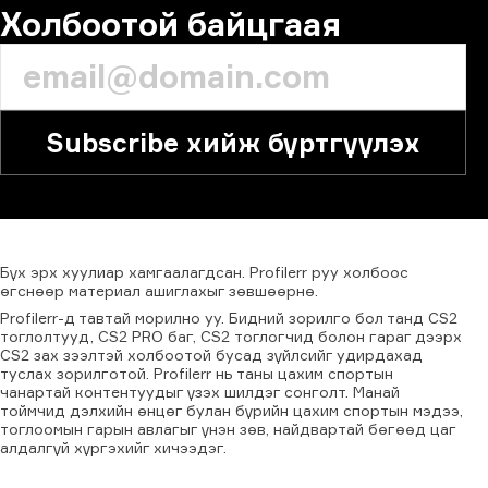
Холбоотой байцгаая
Subscribe хийж бүртгүүлэх
Бүх
эрх
хуулиар
хамгаалагдсан.
Profilerr
руу
холбоос
өгснөөр
материал
ашиглахыг
зөвшөөрнө.
Profilerr-д тавтай морилно уу. Бидний зорилго бол танд CS2
тоглолтууд, CS2 PRO баг, CS2 тоглогчид болон гараг дээрх
CS2 зах зээлтэй холбоотой бусад зүйлсийг удирдахад
туслах зорилготой. Profilerr нь таны цахим спортын
чанартай контентуудыг үзэх шилдэг сонголт. Манай
тоймчид дэлхийн өнцөг булан бүрийн цахим спортын мэдээ,
тоглоомын гарын авлагыг үнэн зөв, найдвартай бөгөөд цаг
алдалгүй хүргэхийг хичээдэг.