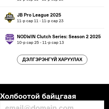
JB Pro League 2025
1
1-р сар
11
-
1
1-р сар
23
NODWIN Clutch Series: Season 2 2025
1
0-р сар
25
-
1
1-р сар
13
ДЭЛГЭРЭНГҮЙ ХАРУУЛАХ
Холбоотой байцгаая