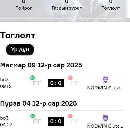
0
0
0
Тойрог
Газрын зураг
Тоглолт
Тоглолт
Үр дүн
Мягмар 09 12-р сар 2025
W
L
Group Stage
-
bo3
bo3
0 : 0
09.12
NODWIN Clutch Series: Season 3 2025
Пүрэв 04 12-р сар 2025
W
L
Group Stage
-
bo3
bo3
0 : 0
04.12
NODWIN Clutch Series: Season 3 2025