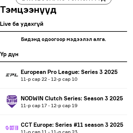
Тэмцээнүүд
Live ба удахгүй
Бидэнд одоогоор мэдээлэл алга.
Үр дүн
European Pro League: Series 3 2025
1
1-р сар
22
-
1
2-р сар
10
NODWIN Clutch Series: Season 3 2025
1
1-р сар
17
-
1
2-р сар
19
CCT Europe: Series #11 season 3 2025
1
1-р сар
11
-
1
1-р сар
23