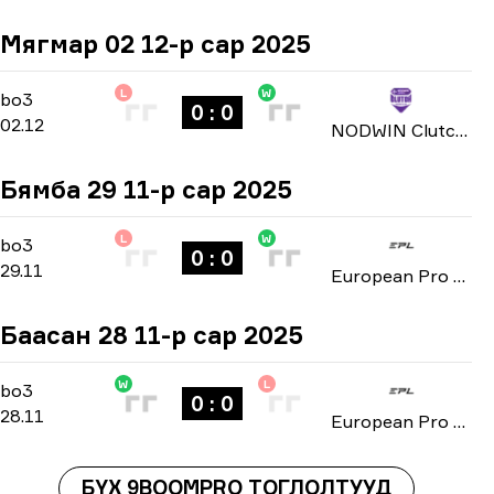
Мягмар 02 12-р сар 2025
L
W
Group Stage
-
bo3
bo3
0 : 0
02.12
NODWIN Clutch Series: Season 3 2025
Бямба 29 11-р сар 2025
L
W
Group D
-
bo3
bo3
0 : 0
29.11
European Pro League: Series 3 2025
Баасан 28 11-р сар 2025
W
L
Group D
-
bo3
bo3
0 : 0
28.11
European Pro League: Series 3 2025
БҮХ 9BOOMPRO ТОГЛОЛТУУД