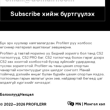
Subscribe хийж бүртгүүлэх
Бүх
эрх
хуулиар
хамгаалагдсан.
Profilerr
руу
холбоос
өгснөөр
материал
ашиглахыг
зөвшөөрнө.
Profilerr-д тавтай морилно уу. Бидний зорилго бол танд CS2
тоглолтууд, CS2 PRO баг, CS2 тоглогчид болон гараг дээрх
CS2 зах зээлтэй холбоотой бусад зүйлсийг удирдахад
туслах зорилготой. Profilerr нь таны цахим спортын
чанартай контентуудыг үзэх шилдэг сонголт. Манай
тоймчид дэлхийн өнцөг булан бүрийн цахим спортын мэдээ,
тоглоомын гарын авлагыг үнэн зөв, найдвартай бөгөөд цаг
алдалгүй хүргэхийг хичээдэг.
Болзолууд
Нөхцөл
MN
|
Монгол хэл
©
2022—
2026
PROFILERR