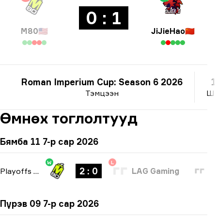
0 : 1
M80
🇺🇸
JiJieHao
🇨🇳
Roman Imperium Cup: Season 6 2026
1
Тэмцээн
Ша
Өмнөх тоглолтууд
Бямба 11 7-р сар 2026
W
L
2 : 0
Playoffs
-
bo3
LAG Gaming
Пүрэв 09 7-р сар 2026