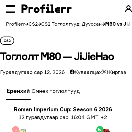
Profilerr
CS2
CS2 Тоглолтууд: Дууссан
M80 vs JiJ
CS2
Тоглолт
M80 — JiJieHao
Гуравдугаар сар 12, 2026
Хуваалцах
Жиргээ
Ерөнхий
Өмнөх тоглолтууд
Тэмцээний мэдээлэл
Roman Imperium Cup: Season 6 2026
Огнооны мэдээлэл
12 гуравдугаар сар
,
16:04 GMT +2
L
W