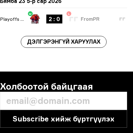
Бямба 23 5-р сар 2026
W
L
2 : 0
Playoffs
-
bo3
FromPR
ДЭЛГЭРЭНГҮЙ ХАРУУЛАХ
Холбоотой байцгаая
Subscribe хийж бүртгүүлэх