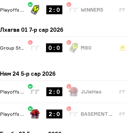
W
L
2 : 0
Playoffs
-
bo3
WINNERS
Лхагва 01 7-р сар 2026
L
L
0 : 0
Group Stage
-
bo1
M80
Ням 24 5-р сар 2026
W
L
2 : 0
Playoffs
-
bo3
JiJieHao
W
L
2 : 0
Playoffs
-
bo3
BASEMENT BOYS