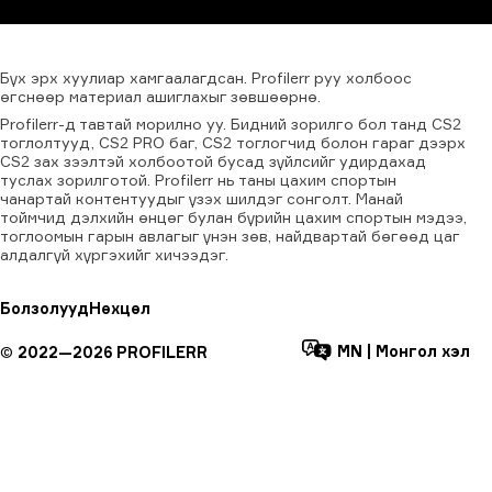
Бүх
эрх
хуулиар
хамгаалагдсан.
Profilerr
руу
холбоос
өгснөөр
материал
ашиглахыг
зөвшөөрнө.
Profilerr-д тавтай морилно уу. Бидний зорилго бол танд CS2
тоглолтууд, CS2 PRO баг, CS2 тоглогчид болон гараг дээрх
CS2 зах зээлтэй холбоотой бусад зүйлсийг удирдахад
туслах зорилготой. Profilerr нь таны цахим спортын
чанартай контентуудыг үзэх шилдэг сонголт. Манай
тоймчид дэлхийн өнцөг булан бүрийн цахим спортын мэдээ,
тоглоомын гарын авлагыг үнэн зөв, найдвартай бөгөөд цаг
алдалгүй хүргэхийг хичээдэг.
Болзолууд
Нөхцөл
MN
|
Монгол хэл
©
2022—
2026
PROFILERR