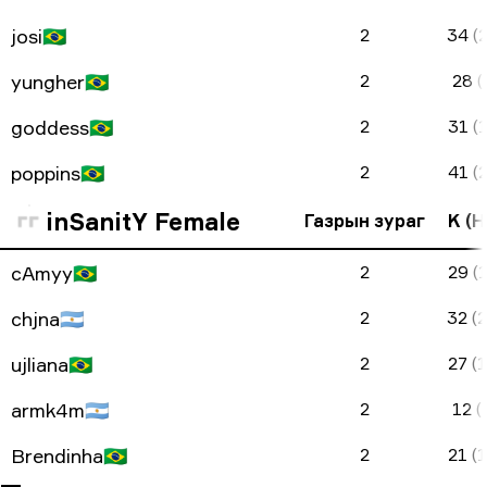
josi
🇧🇷
2
34 (
yungher
🇧🇷
2
28 (
goddess
🇧🇷
2
31 (
poppins
🇧🇷
2
41 (
inSanitY Female
Газрын зураг
K (H
cAmyy
🇧🇷
2
29 (1
chjna
🇦🇷
2
32 (
ujliana
🇧🇷
2
27 (1
armk4m
🇦🇷
2
12 (
Brendinha
🇧🇷
2
21 (1