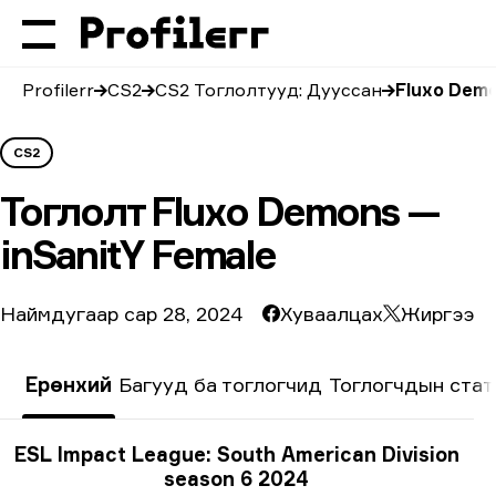
Profilerr
CS2
CS2 Тоглолтууд: Дууссан
Fluxo Demo
CS2
Тоглолт
Fluxo Demons —
inSanitY Female
Наймдугаар сар 28, 2024
Хуваалцах
Жиргээ
Ерөнхий
Багууд ба тоглогчид
Тоглогчдын стат
Тэмцээний мэдээлэл
ESL Impact League: South American Division
season 6 2024