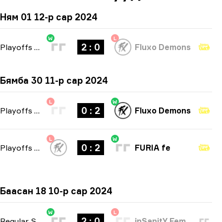
Ням 01 12-р сар 2024
W
L
2 : 0
Playoffs
-
bo3
Fluxo Demons
Бямба 30 11-р сар 2024
L
W
0 : 2
Playoffs
-
bo3
Fluxo Demons
L
W
0 : 2
Playoffs
-
bo3
FURIA fe
Баасан 18 10-р сар 2024
W
L
2 : 0
Regular Season
-
bo3
inSanitY Female