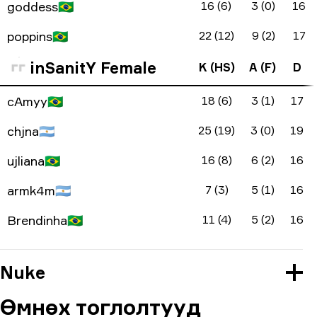
goddess
🇧🇷
16 (6)
3 (0)
16
poppins
🇧🇷
22 (12)
9 (2)
17
inSanitY Female
K (HS)
A (F)
D
cAmyy
🇧🇷
18 (6)
3 (1)
17
chjna
🇦🇷
25 (19)
3 (0)
19
ujliana
🇧🇷
16 (8)
6 (2)
16
armk4m
🇦🇷
7 (3)
5 (1)
16
Brendinha
🇧🇷
11 (4)
5 (2)
16
Nuke
Өмнөх тоглолтууд