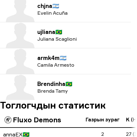
chjna
🇦🇷
Evelin Acuña
ujliana
🇧🇷
Juliana Scaglioni
armk4m
🇦🇷
Camila Armesto
Brendinha
🇧🇷
Brenda Tamy
Тоглогчдын статистик
Fluxo Demons
Газрын зураг
K (H
annaEX
🇧🇷
2
27 (