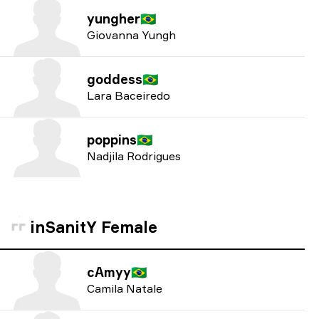
yungher
🇧🇷
Giovanna Yungh
goddess
🇧🇷
Lara Baceiredo
poppins
🇧🇷
Nadjila Rodrigues
inSanitY Female
cAmyy
🇧🇷
Camila Natale