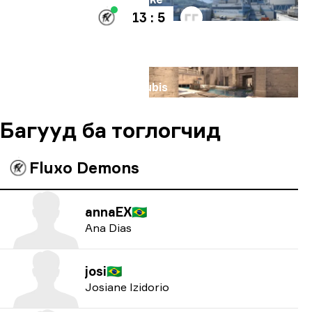
13 : 5
Газрын зураг
Anubis
Багууд ба тоглогчид
Fluxo Demons
annaEX
🇧🇷
Ana Dias
josi
🇧🇷
Josiane Izidorio