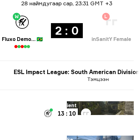
Огнооны мэдээлэл
28 наймдугаар сар
,
23:31 GMT +3
W
L
2 : 0
Fluxo Demons
🇧🇷
inSanitY Female
ESL Impact League: South American Division
Тэмцээн
Газрын зураг
Ancient
13 : 10
Газрын зураг
Nuke