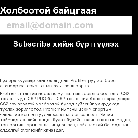
Холбоотой байцгаая
Subscribe хийж бүртгүүлэх
Бүх
эрх
хуулиар
хамгаалагдсан.
Profilerr
руу
холбоос
өгснөөр
материал
ашиглахыг
зөвшөөрнө.
Profilerr-д тавтай морилно уу. Бидний зорилго бол танд CS2
тоглолтууд, CS2 PRO баг, CS2 тоглогчид болон гараг дээрх
CS2 зах зээлтэй холбоотой бусад зүйлсийг удирдахад
туслах зорилготой. Profilerr нь таны цахим спортын
чанартай контентуудыг үзэх шилдэг сонголт. Манай
тоймчид дэлхийн өнцөг булан бүрийн цахим спортын мэдээ,
тоглоомын гарын авлагыг үнэн зөв, найдвартай бөгөөд цаг
алдалгүй хүргэхийг хичээдэг.