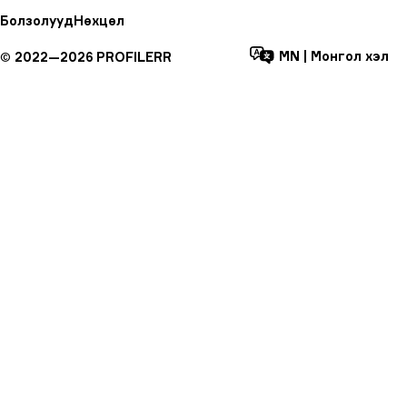
Болзолууд
Нөхцөл
MN
|
Монгол хэл
©
2022—
2026
PROFILERR