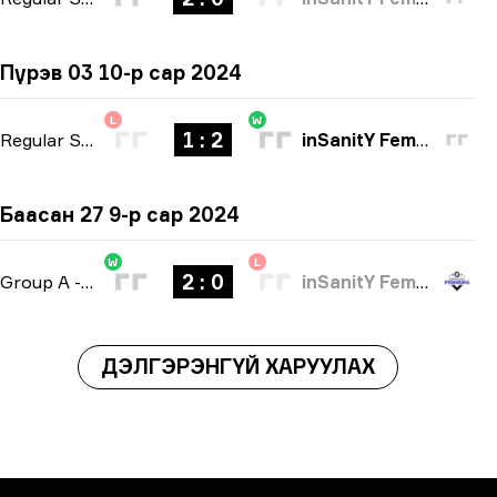
Пүрэв 03 10-р сар 2024
L
W
1 : 2
Regular Season
-
bo3
inSanitY Female
Баасан 27 9-р сар 2024
W
L
2 : 0
Group A
-
bo3
inSanitY Female
ДЭЛГЭРЭНГҮЙ ХАРУУЛАХ