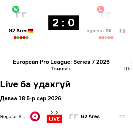
W
L
2 : 0
G2 Ares
🇩🇪
against All authority
🇫🇷
European Pro League: Series 7 2026
Тэмцээн
Шаг
Live ба удахгүй
Даваа 18 5-р сар 2026
0 : 0
Regular Season
G2 Ares
LIVE