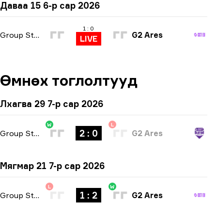
Даваа 15 6-р сар 2026
1 : 0
Group Stage
G2 Ares
LIVE
Өмнөх тоглолтууд
Лхагва 29 7-р сар 2026
W
L
2 : 0
Group Stage
-
bo3
G2 Ares
Мягмар 21 7-р сар 2026
L
W
1 : 2
Group Stage
-
bo3
G2 Ares