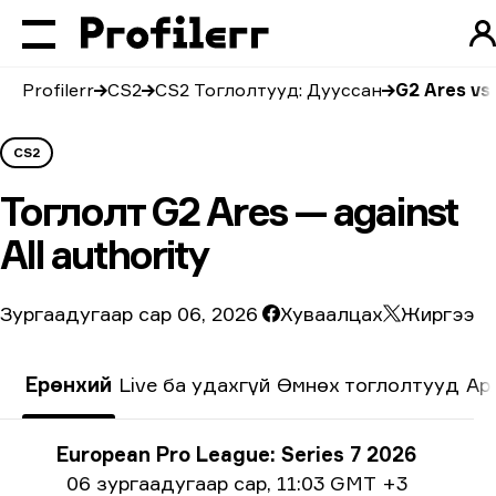
Profilerr
CS2
CS2 Тоглолтууд: Дууссан
G2 Ares vs 
CS2
Тоглолт
G2 Ares — against
All authority
Зургаадугаар сар 06, 2026
Хуваалцах
Жиргээ
Ерөнхий
Live ба удахгүй
Өмнөх тоглолтууд
Ар
Тэмцээний мэдээлэл
European Pro League: Series 7 2026
Огнооны мэдээлэл
06 зургаадугаар сар
,
11:03 GMT +3