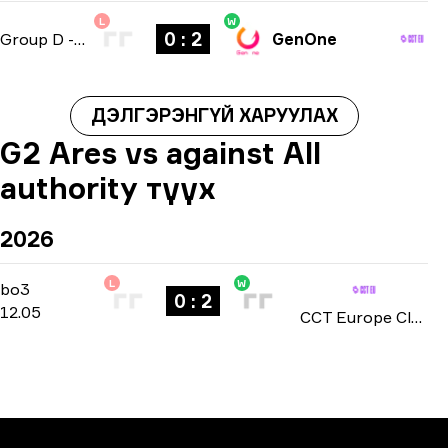
L
W
0 : 2
Group D
-
bo3
GenOne
ДЭЛГЭРЭНГҮЙ ХАРУУЛАХ
G2 Ares vs against All
authority түүх
2026
L
W
Group B
-
bo3
bo3
0 : 2
12.05
CCT Europe Closed Qualifier: Series #2 2026