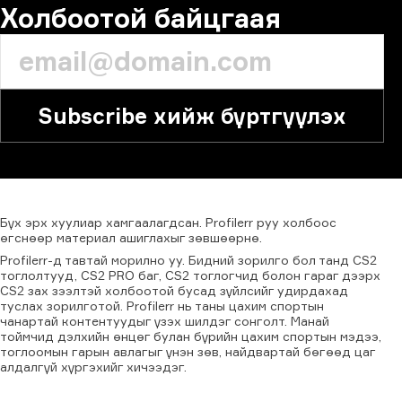
Холбоотой байцгаая
Subscribe хийж бүртгүүлэх
Бүх
эрх
хуулиар
хамгаалагдсан.
Profilerr
руу
холбоос
өгснөөр
материал
ашиглахыг
зөвшөөрнө.
Profilerr-д тавтай морилно уу. Бидний зорилго бол танд CS2
тоглолтууд, CS2 PRO баг, CS2 тоглогчид болон гараг дээрх
CS2 зах зээлтэй холбоотой бусад зүйлсийг удирдахад
туслах зорилготой. Profilerr нь таны цахим спортын
чанартай контентуудыг үзэх шилдэг сонголт. Манай
тоймчид дэлхийн өнцөг булан бүрийн цахим спортын мэдээ,
тоглоомын гарын авлагыг үнэн зөв, найдвартай бөгөөд цаг
алдалгүй хүргэхийг хичээдэг.